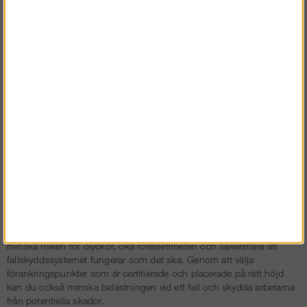
Kontrollera alltid standarden för förankringen och om den är för en
eller två personer.
Du bör alltid sträva efter att det är noll risk för fall, det innebär att
förankringspunkten är placerad ovanför huvudhöjd.
Längden på falldämparen ska inte vara mer än två meter, det
inkluderar både rep och karbinhake.
Du bör alltid kontrollera vad som finns under den plats där du
arbetar. Placera förankringspunkten så att det inte finns något som
kan skada dig om du faller.
Fördelarna med att välja rätt
förankringspunkt
Att använda en förankringspunkt som är anpassad efter
arbetsmiljön och fallskyddsutrustningen är avgörande för att skapa
en säker och effektiv arbetsplats. Rätt förankringslösning kan
minska risken för olyckor, öka rörelsefriheten och säkerställa att
fallskyddssystemet fungerar som det ska. Genom att välja
förankringspunkter som är certifierade och placerade på rätt höjd
kan du också minska belastningen vid ett fall och skydda arbetarna
från potentiella skador.