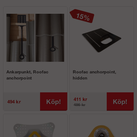
Ankarpunkt, Roofac
Roofac anchorpoint,
anchorpoint
hidden
411 kr
Köp!
Köp!
494 kr
486 kr