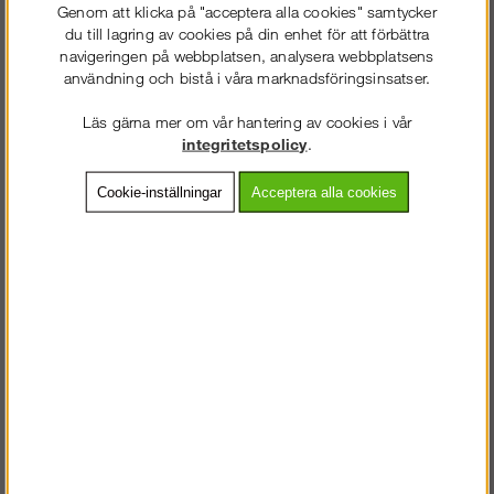
Genom att klicka på "acceptera alla cookies" samtycker
du till lagring av cookies på din enhet för att förbättra
Ankarpunkt för falsat
Temporär livlina 20m, max
navigeringen på webbplatsen, analysera webbplatsens
plåttak
2 personer
användning och bistå i våra marknadsföringsinsatser.
Läs gärna mer om vår hantering av cookies i vår
integritetspolicy
.
Köp!
Köp!
1 988 kr
1 781 kr
Cookie-inställningar
Acceptera alla cookies
Justerbar Ankarpunkt för I-
Ankarpunkt i dörrpost
balk 80-250mm