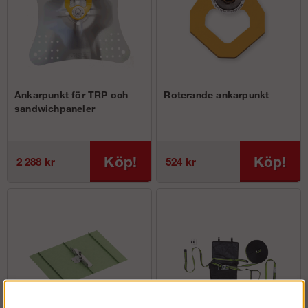
Ankarpunkt för TRP och
Roterande ankarpunkt
sandwichpaneler
Köp!
Köp!
2 288 kr
524 kr