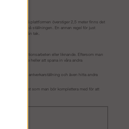
. När höjden på plattformen överstiger 2,5 meter finns det
öja plattformen på ställningen. En annan regel för just
utföra arbeten från tak.
, el- och ventilationsarbeten eller liknande. Eftersom man
örre. Missa inte heller att spana in våra andra
litativ
Alufase
hantverkarställning och även hitta andra
apat säkerhetspaket som man bör komplettera med för att
regler