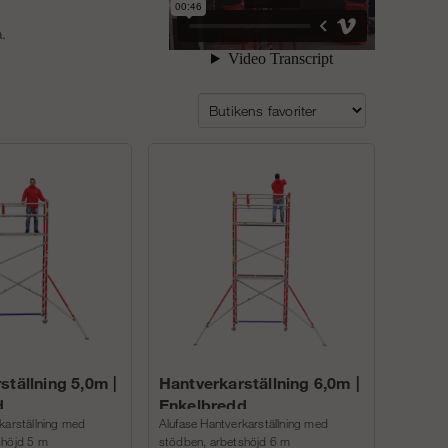
a.
ställning 5,0m |
Hantverkarställning 6,0m |
d
Enkelbredd
karställning med
Alufase Hantverkarställning med
shöjd 5 m
stödben, arbetshöjd 6 m