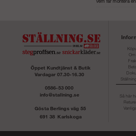
Vem får montera en h
att ställningen välter.
En hantverkarställning 
tillverkarens instrukt
Denna utbildning hjälpe
Infor
Köpv
Om
Frak
Beta
Öppet Kundtjänst & Butik
Dok
Vardagar 07.30-16.30
Ställni
0586-53 000
info@stallning.se
Så här h
Reture
Vanlig
Gösta Berlings väg 55
691 38 Karlskoga