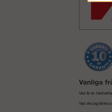
Vanliga f
Vad är en hantverka
En hantverkarställning 
Vad ska jag tänka p
arbete i hemmet eller 
Tänk på ställningens h