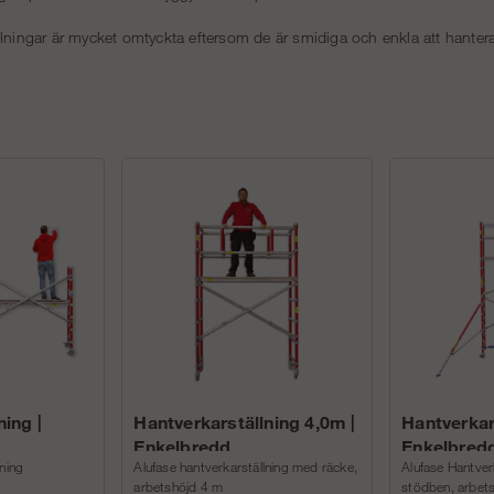
llningar är mycket omtyckta eftersom de är smidiga och enkla att hanter
ning |
Hantverkarställning 4,0m |
Hantverkar
Enkelbredd
Enkelbred
lning
Alufase hantverkarställning med räcke,
Alufase Hantver
arbetshöjd 4 m
stödben, arbet