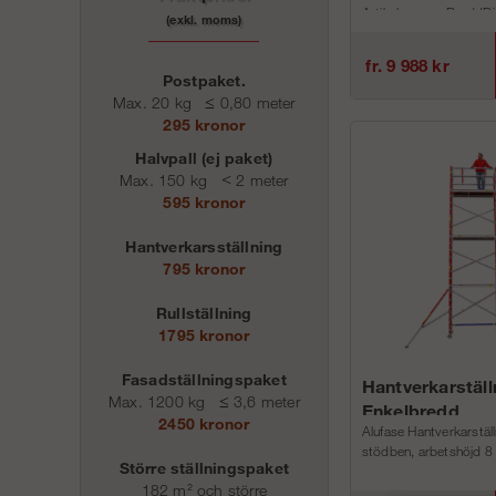
ArtikelnummerBreddDj
(exkl. moms)
14010-set2,00 m0,74 .
fr. 9 988 kr
Postpaket.
Max. 20 kg
≤
0,80 meter
295 kronor
Halvpall (ej paket)
Max. 150 kg
<
2 meter
595 kronor
Hantverkarsställning
795 kronor
Rullställning
1795 kronor
Fasadställningspaket
Hantverkarställ
Max. 1200 kg
≤
3,6 meter
Enkelbredd
2450 kronor
Alufase Hantverkarstäl
stödben, arbetshöjd 8
Större ställningspaket
182 m² och större
ArtikelnummerBreddDj