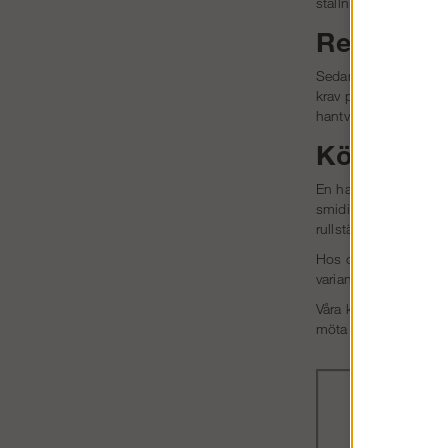
ställning har.
Regler fö
Sedan 2020 finns nya
krav på lutande tillt
hantverkarställningar 
Köp hantv
En hantverkarställnin
smidigt kan anpassa s
rullställningar
.
Hos oss kan du enkelt
varianter i olika stor
Våra kunder är såväl
möta de krav som Arb