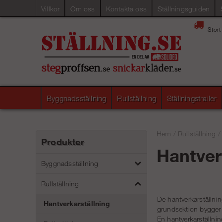
Villkor
Om oss
Kontakta oss
Ställningsguiden
Stort
Byggnadsställning
Rullställning
Ställningstrailer
Hem
/
Rullställning
Produkter
Hantver
Byggnadsställning
Rullställning
De hantverkarställning
Hantverkarställning
grundsektion bygger
En hantverkarställni