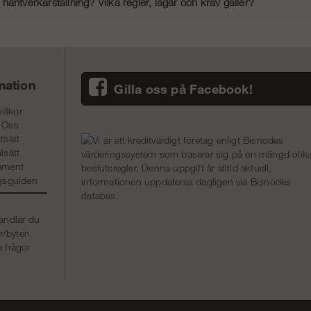
antverkarställning? Vilka regler, lagar och krav gäller?
får monteras av den som har tillräcklig kunskap om säker montering och användn
ioner för att säkerställa säkerheten. För att öka säkerheten och få den nödvä
r dig att förstå de senaste reglerna och bästa praxis för säker montering och 
mation
Gilla oss på Facebook!
illkor
 Oss
tsätt
lsätt
ument
ngsguiden
andlar du
r/byten
a frågor