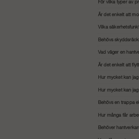
För vilka typer av p
och säkra låsmekanis
Hantverkarställningar 
Är det enkelt att mo
Ja, våra modeller är e
Vilka säkerhetsfunk
en person. Tydliga instr
Viktiga säkerhetsfunkti
Behövs skyddsräcke 
ställningen inte rör si
Ja, för att uppfylla s
Vad väger en hantve
överstiger 2,5 meter.
Vikten på en hantverkar
Är det enkelt att fl
Ja, våra modeller är en
Hur mycket kan jag 
genom dörröppningar. D
Vikten som en hantverka
Hur mycket kan jag 
följa tillverkarens re
Vikten som en hantverka
Behövs en trappa ell
följa tillverkarens re
Ja, en trappa eller ste
Hur många får arbet
säker och stabil tillgån
Vanligtvis är en hantve
Behöver hantverkars
säkerheten.
Ja, stödben kan vara nö