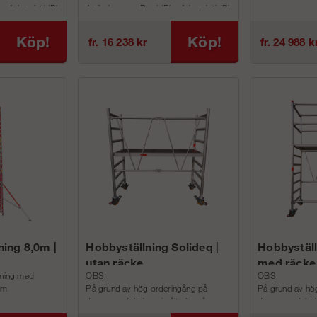
upArbetshöjdPlattformshöjdRäckeshöjdLastklassViktAF-
ArtikelnummerBreddDjupArbetshöjdPlattformshöjdRäckeshöjd
..
ArtikelnummerB
Köp!
Köp!
fr. 16 238 kr
fr. 24 988 k
ning 8,0m |
Hobbyställning Solideq |
Hobbyställ
utan räcke
med räcke
lning med
OBS!
OBS!
 m
På grund av hög orderingång på
På grund av hö
denna produkt har vi sålt slut på
denna produkt ha
upArbetshöjdPlattformshöjdRäckeshö...
plattformar till denna ställning.
plattformar till 