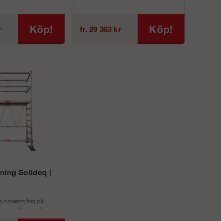
La...
reddDjupArbetshöjdPlattformshöjdRäckeshö...
ArtikelnummerBreddDjupArbetshöjdPlattformshöjdRäc
Köp!
Köp!
r
fr. 29 363 kr
ning Solideq |
g orderingång på
r vi sålt slut på
denna ställning.