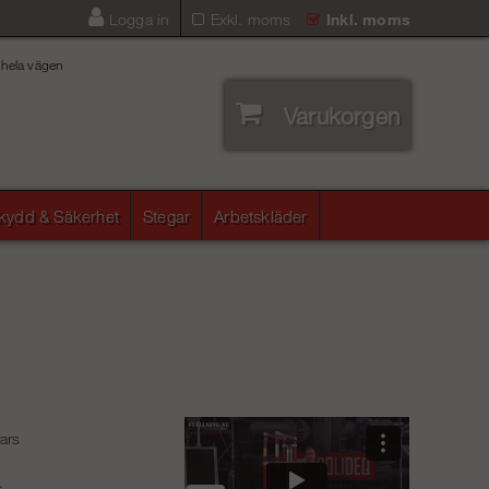
Logga in
Exkl. moms
Inkl. moms
 hela vägen
Varukorgen
skydd & Säkerhet
Stegar
Arbetskläder
vars
.