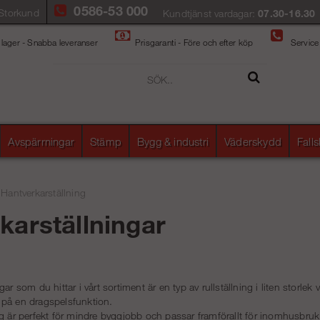
0586-53 000
Storkund
Kundtjänst vardagar:
07.30-16.30
 lager - Snabba leveranser
Prisgaranti - Före och efter köp
Service
Avspärrningar
Stämp
Bygg & industri
Väderskydd
Fall
/
Hantverkarställning
karställningar
ar som du hittar i vårt sortiment är en typ av rullställning i liten storlek 
 på en dragspelsfunktion.
ng är perfekt för mindre byggjobb och passar framförallt för inomhusbruk