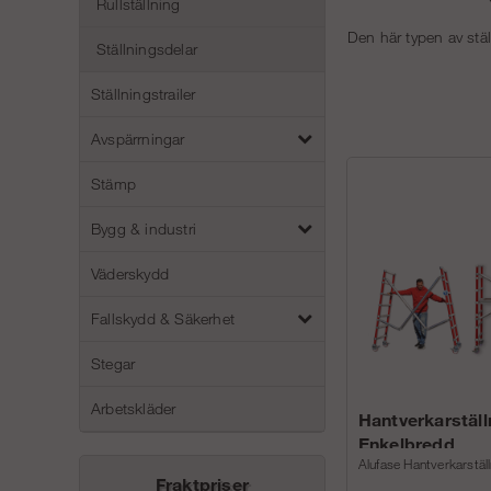
Rullställning
Den här typen av stä
Ställningsdelar
Ställningstrailer
Avspärrningar
Stämp
Bygg & industri
Väderskydd
Fallskydd & Säkerhet
Stegar
Arbetskläder
Hantverkarställ
Enkelbredd
Alufase Hantverkarstäl
Fraktpriser