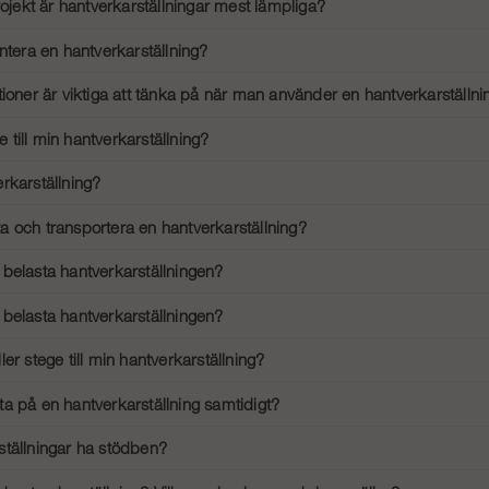
rojekt är hantverkarställningar mest lämpliga?
mer.
är mest lämpliga för mindre bygg- och renoveringsprojekt, särskilt inomhus, s
ntera en hantverkarställning?
nkla att montera. De är designade för att vara användarvänliga och kräver ing
tioner är viktiga att tänka på när man använder en hantverkarställni
uktioner följer med, vilket gör att du kan få ställningen i bruk på kort tid.
oner på din hantverkarställning inkluderar stabila hjul med lås, halkskydd på 
till min hantverkarställning?
g under användning.
äkerhetskrav och förhindra fallolyckor rekommenderas det att använda skyddsrä
rkarställning?
ställning varierar beroende på modell och storlek. Generellt sett väger de mel
ytta och transportera en hantverkarställning?
kla att flytta och transportera. Tack vare sin lätta konstruktion och smidiga hj
belasta hantverkarställningen?
essutom är de designade för att vara lätta att fälla ihop och transportera i m
rställning kan bära varierar beroende på modell, men de flesta är designade för
belasta hantverkarställningen?
kommendationer för att säkerställa säkerheten under användning.
rställning kan bära varierar beroende på modell, men de flesta är designade för
er stege till min hantverkarställning?
kommendationer för att säkerställa säkerheten under användning.
ge behövs till din hantverkarställning om plattformshöjden överstiger 2,5 meter, 
a på en hantverkarställning samtidigt?
g till arbetsplattformen.
rkarställning designad för att en person ska arbeta säkert på den åt gången. A
tällningar ha stödben?
dvändiga för extra stabilitet, särskilt om ställningen används på ojämnt underla