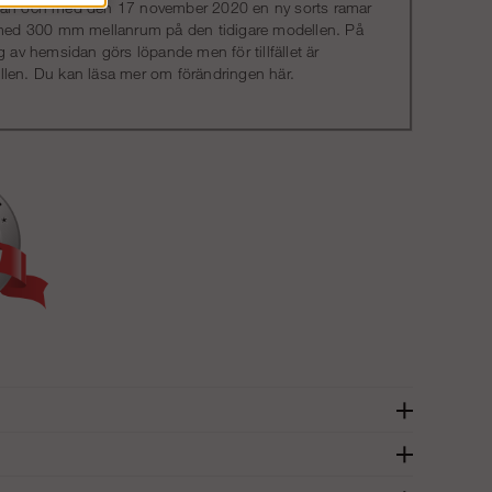
s från och med den 17 november 2020 en ny sorts ramar
e med 300 mm mellanrum på den tidigare modellen. På
v hemsidan görs löpande men för tillfället är
llen. Du kan läsa mer om förändringen
här
.
en är smidig och enkel att hantera, vilket gör den idealisk för
ra att den har godkända säkerhetsfunktioner som stabila hjul