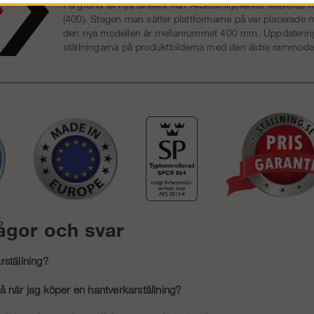
På grund av nya direktiv från Arbetsmiljöverket leverera
(400). Stagen man sätter plattformarna på var placerad
den nya modellen är mellanrummet 400 mm. Uppdatering a
ställningarna på produktbilderna med den äldre rammode
rågor och svar
rställning?
är en liten rullställning som är perfekt för mindre byggjobb, särskilt inomhus. D
å när jag köper en hantverkarställning?
på mindre arbetsplatser.
öjd, maxbelastning och att den är enkel att montera och demontera. Kontrolle