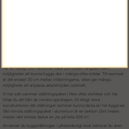
I detta ställningspaket så är dom flesta delarna i aluminium, såsom:
spiror, horisontalstag, diagonalstag samt u-bommar. Detta gör att
vikten på dom delar som hanteras mest reduceras och arbetsmiljön
förbättras, och transporterna minskas då det går att lasta mer
material på samma kärra/lastbil.
Flexibla ställningspaket i
aluminium
Altrad Modul Rotax Aluminium byggställning tillverkas i Europa och
har en väldigt stor flexibilitet både på höjden, längden samt
möjligheten att kunna bygga den i många olika vinklar. Till exempel
är det endast 50 cm mellan infästningarna, vilket ger många
möjligheter att anpassa arbetshöjden optimalt.
Vi har satt samman ställningspaket i flera olika storlekar och här
hittar du allt från de mindre uppdragen, till riktigt stora
konstruktioner där ställningen behöver kunna täcka en hel byggnad.
Vårt minsta ställningspaket i aluminium är en sektion (3x4 meter)
medan vårt största täcker en yta på hela 426 m².
Använder du byggställningen i yrkesmässigt bruk behöver du även