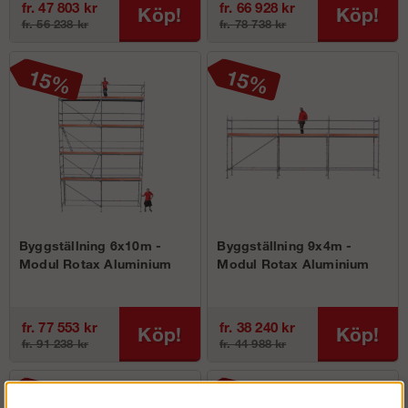
fr. 47 803 kr
fr. 66 928 kr
Köp!
Köp!
fr. 56 238 kr
fr. 78 738 kr
Byggställning 6x10m -
Byggställning 9x4m -
Modul Rotax Aluminium
Modul Rotax Aluminium
fr. 77 553 kr
fr. 38 240 kr
Köp!
Köp!
fr. 91 238 kr
fr. 44 988 kr