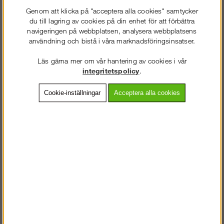
Genom att klicka på "acceptera alla cookies" samtycker
du till lagring av cookies på din enhet för att förbättra
navigeringen på webbplatsen, analysera webbplatsens
användning och bistå i våra marknadsföringsinsatser.
Läs gärna mer om vår hantering av cookies i vår
integritetspolicy
.
Byggställning 9x4m med
Byggställning 9x6m -
Cookie-inställningar
Acceptera alla cookies
gaveltopp - Modul Rotax
Modul Rotax Aluminium
Aluminium
fr. 52 053 kr
fr. 60 553 kr
Köp!
Köp!
fr. 61 238 kr
fr. 71 238 kr