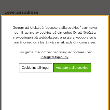
Leveransadress
Leveransadress:
Genom att klicka på "acceptera alla cookies" samtycker
du till lagring av cookies på din enhet för att förbättra
navigeringen på webbplatsen, analysera webbplatsens
användning och bistå i våra marknadsföringsinsatser.
Postnr:
Läs gärna mer om vår hantering av cookies i vår
integritetspolicy
.
Ort:
Cookie-inställningar
Acceptera alla cookies
Land:
Fakturaadress (om annan än ovan)