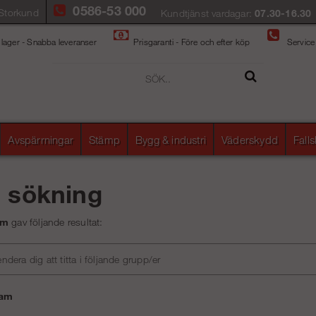
0586-53 000
Storkund
Kundtjänst vardagar:
07.30-16.30
 lager - Snabba leveranser
Prisgaranti - Före och efter köp
Service
Avspärrningar
Stämp
Bygg & industri
Väderskydd
Fall
å sökning
am
gav följande resultat:
era dig att titta i följande grupp/er
Ram