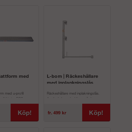
lattform med
L-bom | Räckeshållare
med inplankningslås
rm med u-profil
Räckeshållare med inplakningslås.
halkfri yta. ECO
Används huvudsakligen på den
r bland annat följande
översta nivån på din ställning samt vi...
Köp!
Köp!
fr. 499 kr