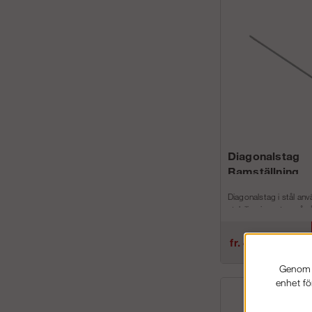
Diagonalstag
Ramställning
Diagonalstag i stål a
stabiliseringsstag på v
Ramställningar i både s
aluminium.
fr. 406 kr
Genom a
Artnr...
enhet fö