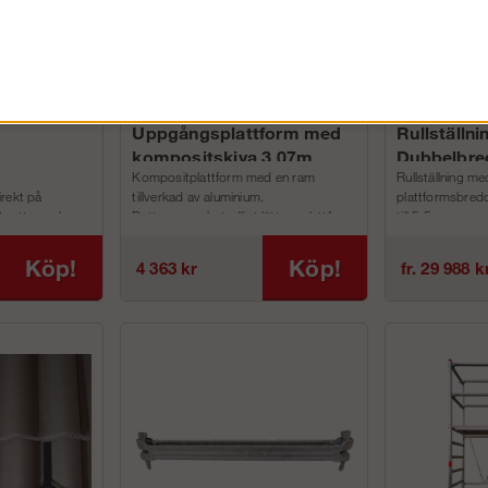
Uppgångsplattform med
Rullställni
kompositskiva 3,07m
Dubbelbre
Kompositplattform med en ram
Rullställning m
irekt på
tillverkad av aluminium.
plattformsbred
ör att man kan
Detta ger en betydligt lättare plattform
till 5,5 m.
g, u-bom och
jämfört med andra plattformar i
ArtikelnummerB
plywo...
Köp!
Köp!
4 363 kr
fr. 29 988 k