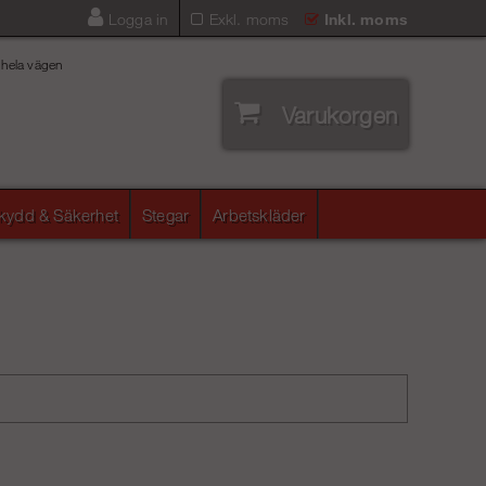
Logga in
Exkl. moms
Inkl. moms
 hela vägen
Varukorgen
skydd & Säkerhet
Stegar
Arbetskläder