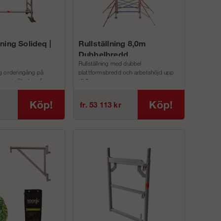
ning Solideq |
Rullställning 8,0m
Dubbelbredd
Rullställning med dubbel
g orderingång på
plattformsbredd och arbetshöjd upp
r vi sålt slut på
till 8 m.
denna ställning.
ArtikelnummerBreddDjupArbetshöjdPlattformshöjdRäc
Köp!
Köp!
fr. 53 113 kr