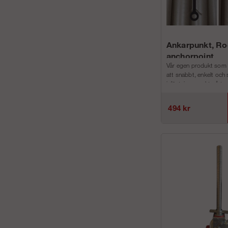
Ankarpunkt, Ro
anchorpoint
Vår egen produkt som ä
att snabbt, enkelt och 
infästningspunkt på te
betongtak. ...
494 kr