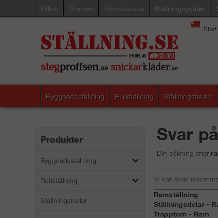
Villkor
Om oss
Kontakta oss
Ställningsguiden
Stort
Byggnadsställning
Rullställning
Ställningstrailer
Svar p
Produkter
Din sökning efter
r
Byggnadsställning
Vi kan även rekommend
Rullställning
Ramställning
Ställningstrailer
Ställningsdelar - 
Trapptorn - Ram