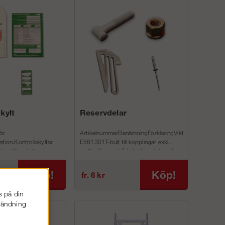
kylt
Reservdelar
för
ArtikelnummerBenämningFörklaringViktAL-
ation.Kontrollskyltar
E581301T-bult till kopplingar exkl.
betsmiljöverkets nya
mutterPassar både fasta och ledade
4Vi har ...
kopplingar (knutar)100A...
Köp!
Köp!
fr. 6 kr
s på din
nvändning