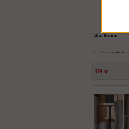
Startkrans
Startkrans monteras d
bottenskruven vilket g
montera horisontalsta
diagonalstag på en l...
174 kr