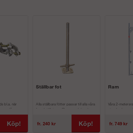
Ställbar fot
Ram
s bl.a. när
Alla ställbara fötter passar till alla våra
Våra 2-meters
 ram då annan
fasadställningar (Ram, modul- och
standardramar i 
unihakställningar)
Ramställningsp
De har har en har en bo...
De som är 1,0 
Köp!
Köp!
fr. 240 kr
fr. 749 kr
hö...