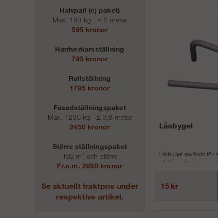
Halvpall (ej paket)
Max. 150 kg
<
2 meter
595 kronor
Hantverkarsställning
795 kronor
Rullställning
1795 kronor
Fasadställningspaket
Max. 1200 kg
≤
3,6 meter
Låsbygel
2450 kronor
Större ställningspaket
Låsbygel används för a
182 m² och större
på Ramställning respek
Fr.o.m. 2950 kronor
på Modulställning i var
Se aktuellt fraktpris under
15 kr
respektive artikel.