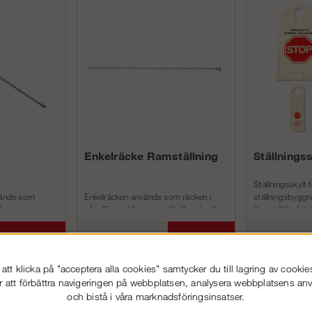
Enkelräcke Ramställning
Ställningss
Ställningsskylt 
nvänds som
Enkelräcken används som räcken i
ställningsbyggn
åra
våra Ramställningar i stål. Om du vill
för att följa Ar
tål och
höja din ställning med 1 m så...
regler AFS 2013:
Köp!
Köp!
fr. 161 kr
fr. 18 kr
tt klicka på "acceptera alla cookies" samtycker du till lagring av cookie
r att förbättra navigeringen på webbplatsen, analysera webbplatsens a
och bistå i våra marknadsföringsinsatser.