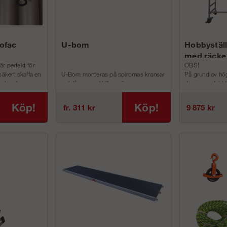
ofac
U-bom
Hobbyställ
med räcke
r perfekt för
OBS!
säkert skaffa en
U-Bom monteras på spirornas kransar
På grund av hö
gel- och
och låses med kilkopplingarna.
denna produkt ha
Plattformen placeras sedan i U-profilen
plattformar till 
och säkras sedan...
Fö...
Köp!
Köp!
fr. 311 kr
9 875 kr