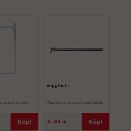
Väggfäste
ramar används som
Väggfäste är den enda typgodkända
alla våra
förankringsmetoden för fasadställning.
aket.
Fästes i vägg med vägg&...
respektive 0,66 meter
Köp!
Köp!
fr. 149 kr