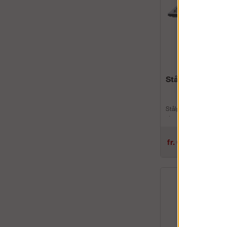
Stålplattform
Stålplattformar med per
yta där några av fördel
materialets långa livs
star...
fr. 624 kr