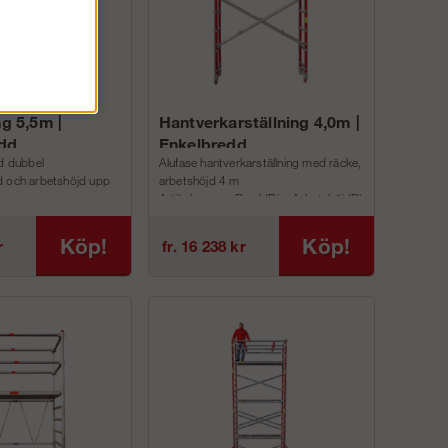
ng 5,5m |
Hantverkarställning 4,0m |
dd
Enkelbredd
ed dubbel
Alufase hantverkarställning med räcke,
d och arbetshöjd upp
arbetshöjd 4 m
ArtikelnummerBreddDjupArbetshöjdPlattformshöjdRäc
reddDjupArbetshöjdPlattformshöjdRäck...
Köp!
Köp!
r
fr. 16 238 kr