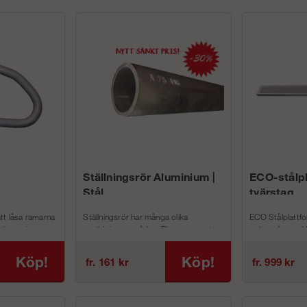
Ställningsrör Aluminium |
ECO-stålp
Stål
tvärstag
tt låsa ramarna
Ställningsrör har många olika
ECO Stålplattfo
tive spirorna
anvädningsområden. Bl.a. som rent
och perforerad 
andra och...
konstruktionsmaterial i de äldre
Stålplattform ha
"Burton" ställ...
fördelar:
Köp!
Köp!
fr. 161 kr
fr. 999 kr
För...