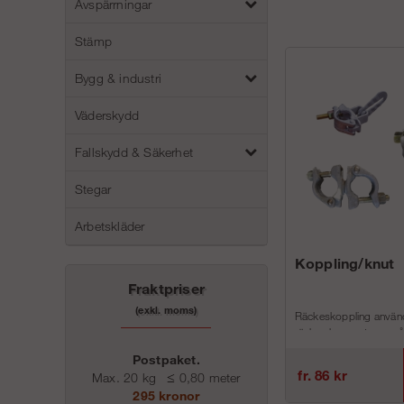
Avspärrningar
Stämp
Bygg & industri
Väderskydd
Fallskydd & Säkerhet
Stegar
Arbetskläder
Koppling/knut
Fraktpriser
(exkl. moms)
Räckeskoppling använd
räcke ska monteras på
infästning saknas.
Postpaket.
fr. 86 kr
Max. 20 kg
≤
0,80 meter
Fast knut använd...
295 kronor