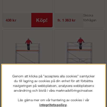
Skicka
Köp!
438 kr
fr. 1 363 kr
förfrågan
Genom att klicka på "acceptera alla cookies" samtycker
Byggställning 3x4m - Ram
Byggställning 3x4m - RAM
du till lagring av cookies på din enhet för att förbättra
Stål
Aluminium
navigeringen på webbplatsen, analysera webbplatsens
användning och bistå i våra marknadsföringsinsatser.
Läs gärna mer om vår hantering av cookies i vår
Köp!
Köp!
fr. 8 738 kr
fr. 11 238 kr
integritetspolicy
.