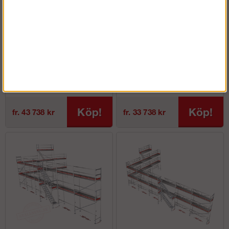
Byggställning 6x8m - Ram
Byggställning 9x4m med
Aluminium
gaveltopp - Ram
Aluminium
Köp!
Köp!
fr. 43 738 kr
fr. 33 738 kr