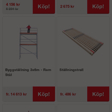
4 156 kr
Köp!
Köp!
2 675 kr
5 234 kr
Byggställning 3x6m - Ram
Ställningstrall
Stål
Köp!
Köp!
fr. 14 613 kr
fr. 486 kr