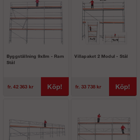
Byggställning 9x8m - Ram
Villapaket 2 Modul - Stål
Stål
Köp!
Köp!
fr. 42 363 kr
fr. 33 738 kr