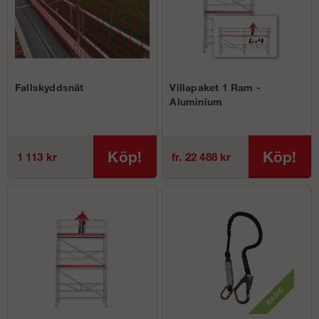
Fallskyddsnät
Villapaket 1 Ram -
Aluminium
Köp!
Köp!
1 113 kr
fr. 22 488 kr