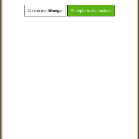
Cookie-inställningar
Acceptera alla cookies
Skyddshjälm Kask
Takhiss
Superplasma
928 kr
Köp!
Köp!
fr. 8 438 kr
1 238 kr