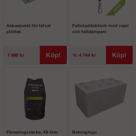
Ankarpunkt för falsat
Fallskyddsblock med vajer
plåttak
och falldämpare
Köp!
Köp!
1 988 kr
fr. 4 744 kr
Förvaringsväska, 49 liter
Betonglego