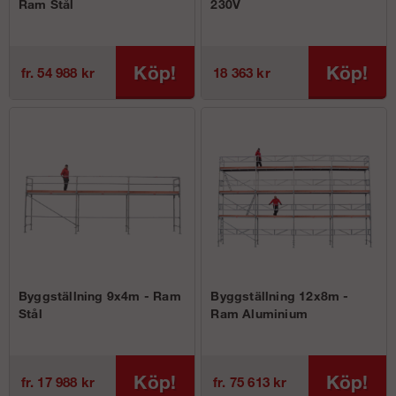
Ram Stål
230V
Köp!
Köp!
fr. 54 988 kr
18 363 kr
Byggställning 9x4m - Ram
Byggställning 12x8m -
Stål
Ram Aluminium
Köp!
Köp!
fr. 17 988 kr
fr. 75 613 kr