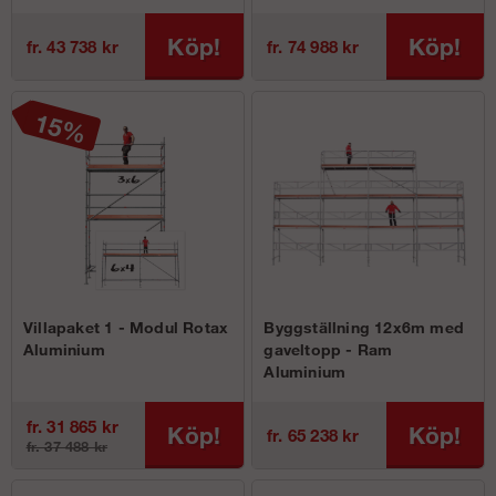
Köp!
Köp!
fr. 43 738 kr
fr. 74 988 kr
Villapaket 1 - Modul Rotax
Byggställning 12x6m med
Aluminium
gaveltopp - Ram
Aluminium
fr. 31 865 kr
Köp!
Köp!
fr. 65 238 kr
fr. 37 488 kr