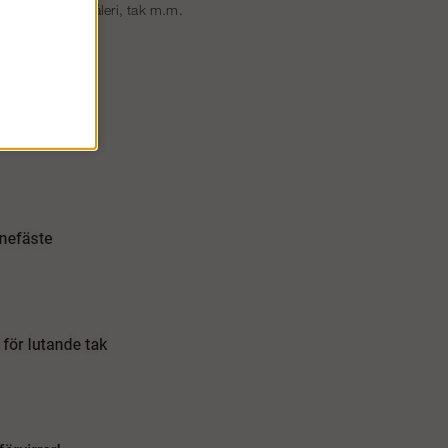
bba med el, måleri, tak m.m.