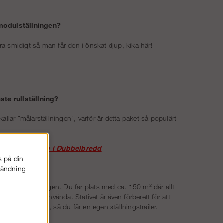
 modulställningen?
ra smidigt så man får den i önskat djup, kika här!
ste rullställning?
llar "målarställningen", varför är detta paket så populärt
.
ställning 5,5 m i Dubbelbredd
s på din
nvändning
tt sådant?
l sin byggställningen. Du får plats med ca. 150 m² där allt
 och klart att använda. Stativet är även förberett för att
tligt släpkärra, så du får en egen ställningstrailer.