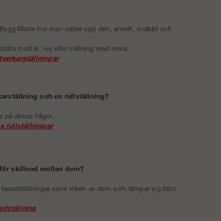
!
ar Bygg-Matte hur man sätter upp den, enkelt, snabbt och
jobba med el, vvs eller målning med mera.
verkarställningar
karställning och en rullställning?
r på dessa frågor.
a rullställningar
 för skillnad mellan dem?
a fasadställningar samt vilken av dem som lämpar sig bäst
adställning