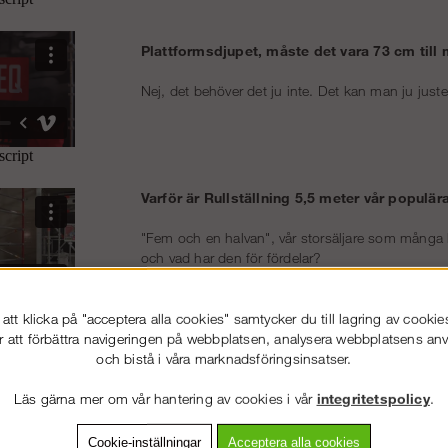
Plattformsdjupet, måste det vara 73 cm till
Nej, det behöver det ju inte. Det kan man ju juste
Varför är Rullställning 5,5 meter vår populära
"Fem och en halvan", vår storsäljare som många ka
och vad har den för fördelar?
Kika på Bygg-Matte när han illustrerar detta för er
Vill du läsa mer om det kan du göra det här:
Rull
tt klicka på "acceptera alla cookies" samtycker du till lagring av cookie
r att förbättra navigeringen på webbplatsen, analysera webbplatsens a
Transport- och förvaringsstativ, hur funkar e
och bistå i våra marknadsföringsinsatser.
Det finns många fördelar med att ha ett stativ til
är med och ligger på rätt plats, snyggt och prydligt
Läs gärna mer om vår hantering av cookies i vår
integritetspolicy
.
enkelt kunna lyfta upp det med en truck på en befin
Cookie-inställningar
Acceptera alla cookies