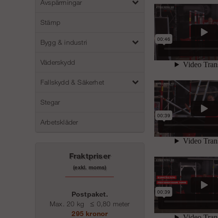
Avspärrningar
Stämp
Bygg & industri
Väderskydd
Fallskydd & Säkerhet
Stegar
Arbetskläder
Fraktpriser
(exkl. moms)
Postpaket.
Max. 20 kg
≤
0,80 meter
295 kronor