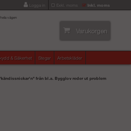
Logga in
Exkl. moms
Inkl. moms
 hela vägen
Varukorgen
skydd & Säkerhet
Stegar
Arbetskläder
"kändissnickar'n" från bl.a. Bygglov reder ut problem
.