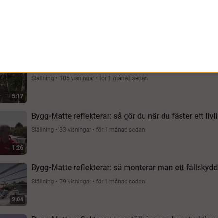
Ställningen kan användas inomhus, när du ska jo
Läs mer här:
Hantverkarställningar