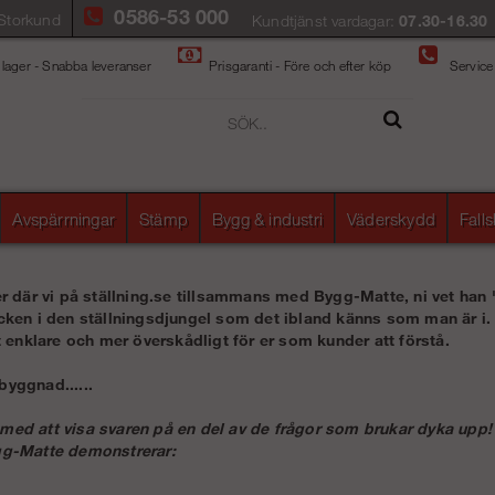
0586-53 000
Storkund
Kundtjänst vardagar:
07.30-16.30
 lager - Snabba leveranser
Prisgaranti - Före och efter köp
Service
Avspärrningar
Stämp
Bygg & industri
Väderskydd
Fall
er där vi på ställning.se tillsammans med Bygg-Matte, ni vet han 
tcken i den ställningsdjungel som det ibland känns som man är i
et enklare och mer överskådligt för er som kunder att förstå.
byggnad......
med att visa svaren på en del av de frågor som brukar dyka upp!
gg-Matte demonstrerar: