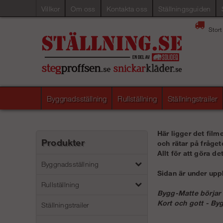
Villkor
Om oss
Kontakta oss
Ställningsguiden
Stort
Byggnadsställning
Rullställning
Ställningstrailer
Här ligger det film
Produkter
och rätar på fråge
Allt för att göra d
Byggnadsställning
Sidan är under upp
Rullställning
Bygg-Matte börjar 
Kort och gott - By
Ställningstrailer