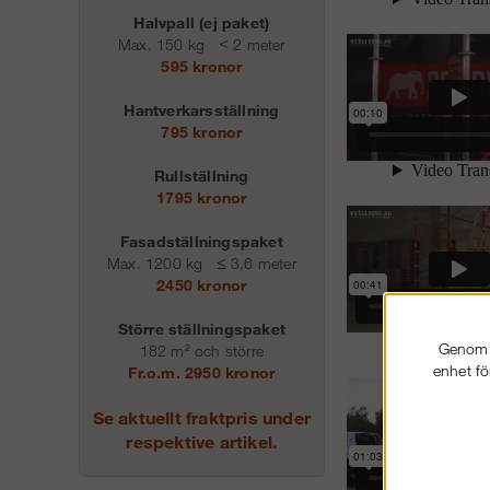
Halvpall (ej paket)
Max. 150 kg
<
2 meter
595 kronor
Hantverkarsställning
795 kronor
Rullställning
1795 kronor
Fasadställningspaket
Max. 1200 kg
≤
3,6 meter
2450 kronor
Större ställningspaket
Genom a
182 m² och större
enhet fö
Fr.o.m. 2950 kronor
Se aktuellt fraktpris under
respektive artikel.