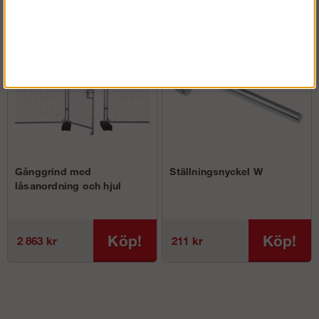
Gånggrind med
Ställningsnyckel W
låsanordning och hjul
Köp!
Köp!
2 863 kr
211 kr