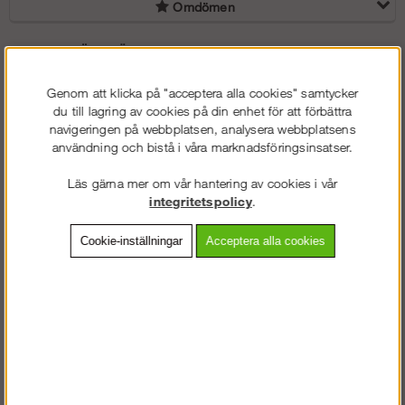
Omdömen
PERFEKT FÖR STÄLLNINGSBYGGARE!
IKARs Fallskyddsblock är designat för att optimera säkerheten och
Genom att klicka på "acceptera alla cookies" samtycker
effektiviteten vid arbete på höjd.
du till lagring av cookies på din enhet för att förbättra
Med en integrerad svivel och stor RH60 karbin (så kallad hajkrok),
navigeringen på webbplatsen, analysera webbplatsens
möjliggör blocket snabb och enkel infästning samtidigt som dess
användning och bistå i våra marknadsföringsinsatser.
lätta och starka konstruktion ger användarna förtroendet för pålitlig
prestanda. Detta är ett otroligt lätt och smidigt block att använda på
Läs gärna mer om vår hantering av cookies i vår
ryggen av selet för arbete i exempelvis ställningar.
integritetspolicy
.
Med sina 1 650 gram och sin unika räckvidd får du en användbar
produkt av högsta kvalitet.
Cookie-inställningar
Acceptera alla cookies
Den smidiga hajkroken ger smidig ankarkoppling och trygg
användning.
Med sina högkvalitativa band säkerställs en tillförlitlig arbetsmiljö.
IKAR-blocket är certifierat enligt EN360:2023 och EN362, vilket
bekräftar dess förmåga att hantera fall över kant och uppfylla höga
säkerhetsstandarder.