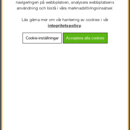
navigeringen på webbplatsen, analysera webbplatsens
Detaljerad info
användning och bistå i våra marknadsföringsinsatser.
Vanliga frågor
Läs gärna mer om vår hantering av cookies i vår
integritetspolicy
.
Omdömen
Cookie-inställningar
Acceptera alla cookies
Förstärkt U-bom, även kallad "Murarbalk" används då man
behöver öka belastningskapaciteten på aktuellt
plattformsplan.
Andra köpte även
STÄLLNING.SE
VÄLKOMMEN TILL
VÄNLIGEN VÄLJ PRIVAT ELLER FÖRETAG NEDAN.