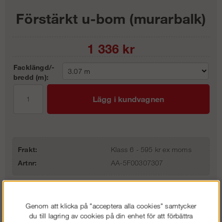
Förstärkt u-bom (murarbalk)
1 336
kr
Facklängd/-
bredd (m):
Lägg i kundvagnen
Frakt:
Klass 6 - 595 kr ex moms
Artnr:
AA-5F00307307
Beskrivning
Genom att klicka på "acceptera alla cookies" samtycker
du till lagring av cookies på din enhet för att förbättra