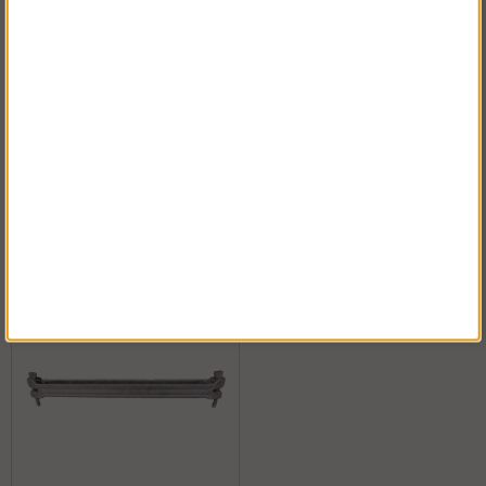
Ställningsskylt
Transporthäck
Köp!
Köp!
fr. 18 kr
2 675 kr