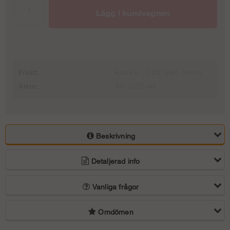
1,40 m
Uppgångspaket 4 m (1/4) - Modul
Lägg i kundvagnen
81 238 kr
1 870 kr
Trapptorn 4 m - Stål - Modul
Uppgångspaket 6 m (2/4) - Modul
14 363 kr
3 740 kr
Trapptorn 6 m - Stål - Modul
Frakt:
Klass 9 - 2450 exkl. moms
Artnr:
AA-2030-set
Uppgångspaket 8 m (3/4) - Modul
25 613 kr
5 610 kr
Trapptorn 8 m - Stål - Modul
Uppgångspaket 10 m (4/4) - Modul
37 488 kr
Beskrivning
7 480 kr
Trapptorn 10 m - Stål - Modul
Detaljerad info
49 988 kr
Vanliga frågor
Omdömen