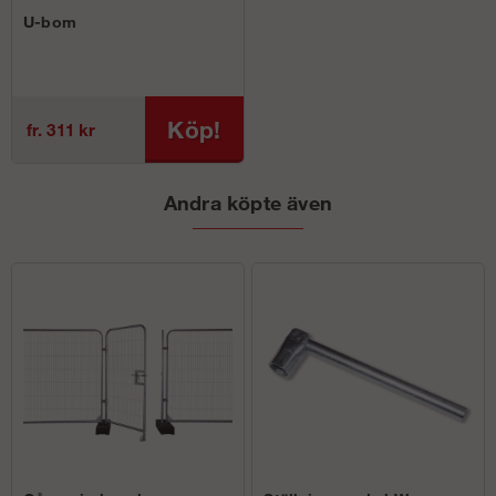
U-bom
Köp!
fr. 311 kr
Andra köpte även