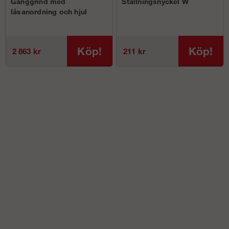
Gånggrind med
Ställningsnyckel W
låsanordning och hjul
Köp!
Köp!
2 863 kr
211 kr