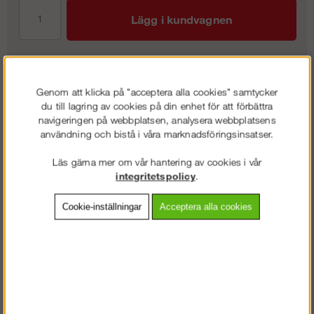
Lägg i kundvagnen
Frakt:
Klass 4 - 399 kr ex moms
Genom att klicka på "acceptera alla cookies" samtycker
du till lagring av cookies på din enhet för att förbättra
Artnr:
EB-E8726332
navigeringen på webbplatsen, analysera webbplatsens
användning och bistå i våra marknadsföringsinsatser.
Läs gärna mer om vår hantering av cookies i vår
Beskrivning
integritetspolicy
.
Detaljerad info
Cookie-inställningar
Acceptera alla cookies
Vanliga frågor
Omdömen
Tålig varmluftsfläkt i pulverlackerad förzinkad stålplåt. Försedd med