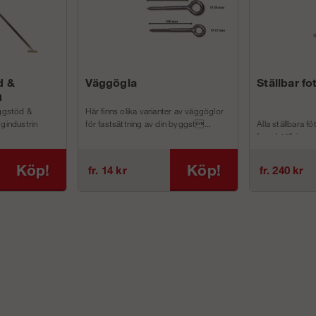
d &
Väggögla
Ställbar fo
d
äggstöd &
Här finns olika varianter av väggöglor
ggindustrin
för fastsättning av din byggst...
Alla ställbara föt
fasadställningar
Köp!
Köp!
fr. 14 kr
fr. 240 kr