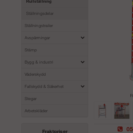
Rullställning
Ställningsdelar
Ställningstrailer
Avspärrningar
Stämp
Bygg & industri
Väderskydd
Fallskydd & Säkerhet
R
Stegar
Arbetskläder
05
Fraktpriser