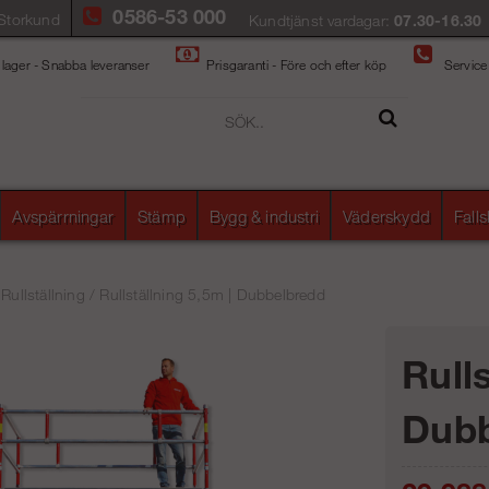
0586-53 000
Storkund
Kundtjänst vardagar:
07.30-16.30
 lager - Snabba leveranser
Prisgaranti - Före och efter köp
Service
Avspärrningar
Stämp
Bygg & industri
Väderskydd
Fall
/
Rullställning
/
Rullställning 5,5m | Dubbelbredd
Rulls
Dubb