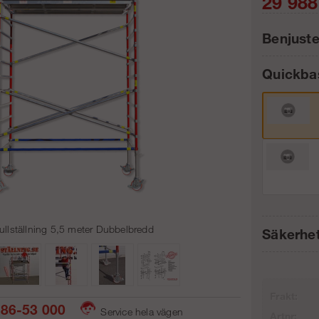
29 988
Benjust
Quickb
Antal:
ullställning 5,5 meter Dubbelbredd
Säkerhe
Frakt:
86-53 000
Service hela vägen
Artnr: