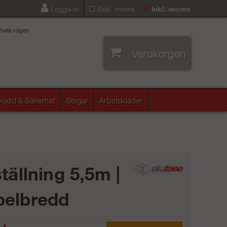
Logga in
Exkl. moms
Inkl. moms
 hela vägen
Varukorgen
skydd & Säkerhet
Stegar
Arbetskläder
tällning 5,5m |
elbredd