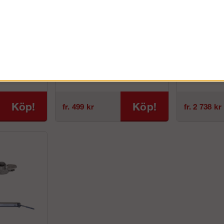
Horisontalstag
Plattforma
e rull- och
Horisontalstag till Alufase rull- och
Plywoodplattfor
agonalstag till
hantverkarställningarHorisontalstag till
hantverkarställn
ullställningar
våra olika modeller av rullställningar
från AlufaseVåra
och hantverkars...
tillverkade av f
Köp!
Köp!
fr. 499 kr
fr. 2 738 kr