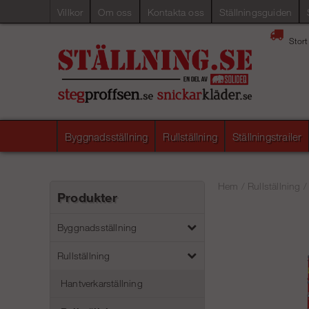
Villkor
Om oss
Kontakta oss
Ställningsguiden
Stort
Byggnadsställning
Rullställning
Ställningstrailer
Hem
/
Rullställning
Produkter
Byggnadsställning
Rullställning
Hantverkarställning