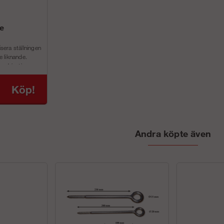
se
isera ställningen
le liknande.
ombination m...
Köp!
Andra köpte även