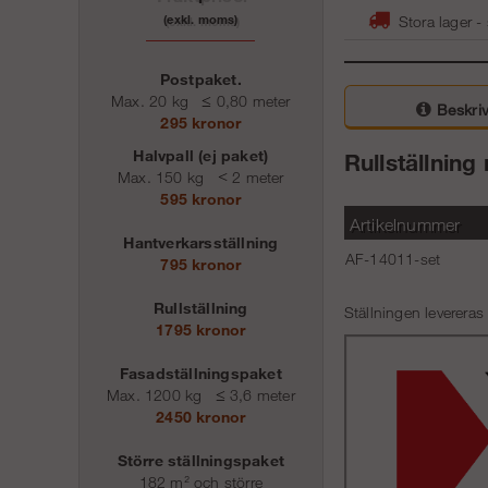
(exkl. moms)
Stora lager -
Postpaket.
Max. 20 kg
≤
0,80 meter
Beskriv
295 kronor
Halvpall (ej paket)
Rullställning
Max. 150 kg
<
2 meter
595 kronor
Artikelnummer
Hantverkarsställning
AF-14011-set
795 kronor
Rullställning
Ställningen levereras
1795 kronor
Fasadställningspaket
Max. 1200 kg
≤
3,6 meter
2450 kronor
Större ställningspaket
182 m² och större