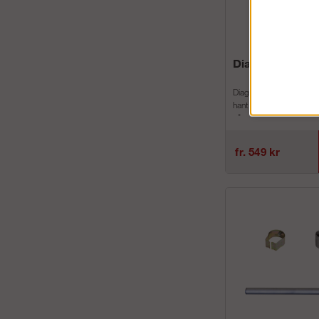
Diagonalstag
Diagonalstag till Alufas
hantverkarställningarDi
våra olika modeller av r
och hantverkarst...
fr. 549 kr