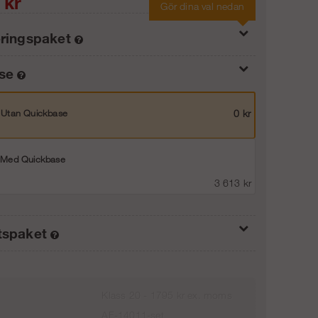
kr
Gör dina val nedan
eringspaket
ase
Med benjusteringspaket 40 cm
0 kr
Utan Quickbase
0 kr
Med benjusteringspaket 80 cm
1 863 kr
Med Quickbase
3 613 kr
Lägg i kundvagnen
tspaket
Inget säkerhetspaket, inga sparklister
0 kr
Klass 20 - 1795 kr ex. moms
AF-14011-set