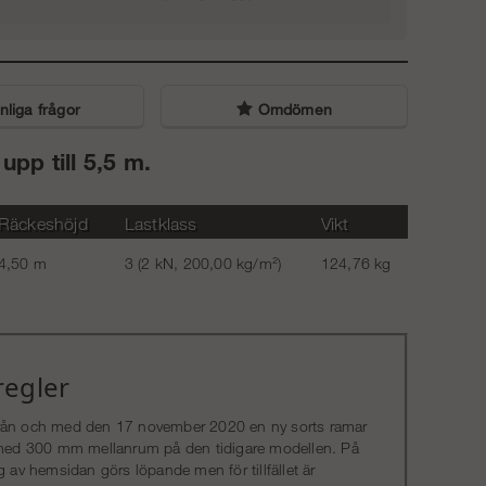
+ Sparklister
1 613 kr
+ Säkerhetspaket
liga frågor
Omdömen
6 863 kr
pp till 5,5 m.
Räckeshöjd
Lastklass
Vikt
4,50 m
3 (2 kN, 200,00 kg/m²)
124,76 kg
regler
s från och med den 17 november 2020 en ny sorts ramar
e med 300 mm mellanrum på den tidigare modellen. På
v hemsidan görs löpande men för tillfället är