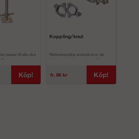
t
Koppling/knut
Väggfäs
ter passar till alla våra
Räckeskoppling används bl.a. när
Väggfäste 
 (Ram, modul- oc...
räcke ska monteras på ram då anna...
förankrings
Köp!
Köp!
fr. 86 kr
fr. 149 k