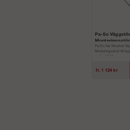
Pa-So Väggstö
Monteringsstö
Pa-So har tillverkat V
Monteringsstöd till by
sedan 1986, a...
fr. 1 124 kr