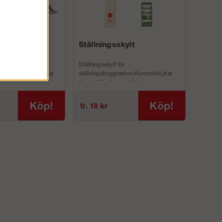
r
Ställningsskylt
m till
Ställningsskylt för
ing och rullställningar
ställningsbyggnation.Kontrollskyltar
 plattformar är
för att följa Arbetsmiljöverkets nya
insk plywood ...
regler AFS 2013:4Vi har ...
Köp!
Köp!
fr. 18 kr