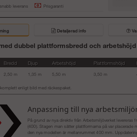
 snabb leverans
Prisgaranti
ning
Detaljerad info
Van
 med dubbel plattformsbredd och arbetshöjd u
Bredd
Djup
Arbetshöjd
Plattformshöjd
2,50 m
1,35 m
5,50 m
3,50 m
 komplett enligt bild med räckespaket.
Anpassning till nya arbetsmiljö
På grund av nya direktiv från Arbetsmiljöverket leverera
(400). Stagen man sätter plattformarna på var placerad
den nya modellen är mellanrummet 400 mm. Uppdatering a