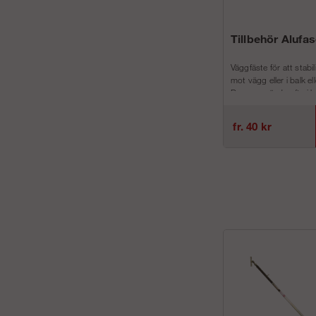
Tillbehör Alufa
Väggfäste för att stabil
mot vägg eller i balk el
Denna används ofta i k
fr. 40 kr