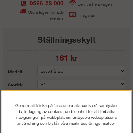
0586-53 000
Service hela vägen
Stora lager - snabb
Prisgaranti
leverans
Ställningsskylt
161
kr
Modell:
Storlek:
Lägg i kundvagnen
Genom att klicka på "acceptera alla cookies" samtycker
du till lagring av cookies på din enhet för att förbättra
navigeringen på webbplatsen, analysera webbplatsens
användning och bistå i våra marknadsföringsinsatser.
Frakt:
Klass 2 - 149 kr ex moms