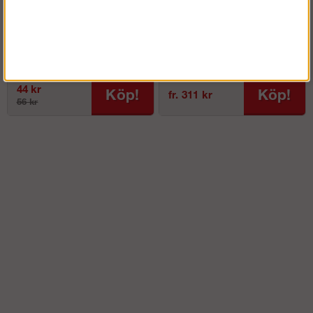
Underlägg till ställbar fot
U-bom
(Big Ben)
44 kr
Köp!
Köp!
fr. 311 kr
56 kr