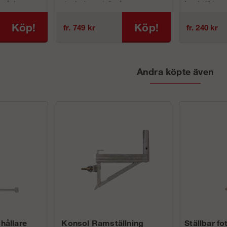
n på den
standardramar i alla våra
fasadställninga
llning samt vi...
Ramställningspaket.
unihakställninga
De som är 1,0 respektive 0,66 meter
De har har en ha
Köp!
Köp!
fr. 749 kr
fr. 240 kr
hö...
Andra köpte även
hållare
Konsol Ramställning
Ställbar fo