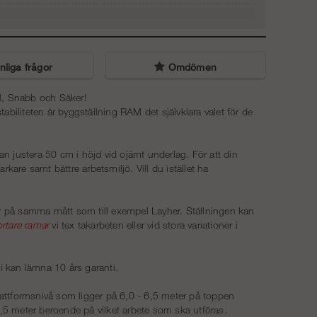
AL-2613-set
Inget trapptorn
0 kr
Uppgångspaket 4 m (1/3)
1 870 kr
liga frågor
Omdömen
Trapptorn 4 m - Ram - stål
Uppgångspaket 6 m (2/3)
13 113 kr
el, Snabb och Säker!
iliteten är byggställning RAM det självklara valet för de
3 740 kr
Trapptorn 6 m - Ram - Stål
Uppgångspaket 8 m (3/3)
23 738 kr
an justera 50 cm i höjd vid ojämt underlag. För att din
arkare samt bättre arbetsmiljö. Vill du istället ha
5 610 kr
Trapptorn 8 m - Stål - Ram
34 988 kr
r på samma mått som till exempel Layher. Ställningen kan
ortare ramar
vi tex takarbeten eller vid stora variationer i
 vi kan lämna 10 års garanti.
attformsnivå som ligger på 6,0 - 6,5 meter på toppen
8,5 meter beroende på vilket arbete som ska utföras.