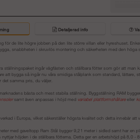
Artnr:
ning
Detaljerad info
Van
g för de lite högre jobben på den lite större villan eller hyreshuset. Enk
ygga, snabbheten i skruvlös montering och säkerheten med den höga stab
åra ställningspaket ingår vägfästen och ställbara fötter som gör att man k
ttare att bygga så ingår nu våra smidiga stålplank som standard, lättare, st
r det samma pris, du väljer.
marknadens bästa och mest stabila ställning. Byggställning RAM bygge
onsoler
samt även anpassas i höjd med
variabel plattformshållare
eller
k
lverkad i Europa, vilket säkerställer högsta kvalitet och detta innebär att
meter med gaveltopp Ram Stål bygger 9,21 meter i sidled samt har en pl
yttjar höjden i de ställbara fötterna. Detta ger en arbetshöjd på 8,0 - 