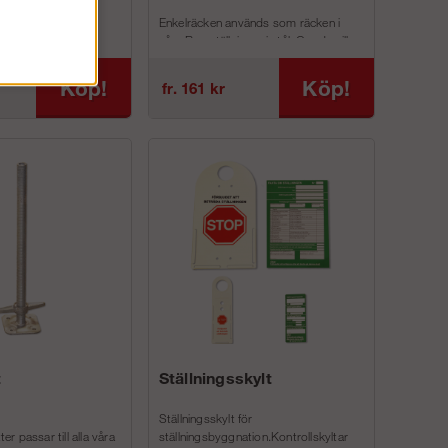
rm med u-profil
Enkelräcken används som räcken i
halkfri yta. ECO
våra Ramställningar i stål. Om du vill
r bland annat följande
höja din ställning med 1 m så...
Köp!
Köp!
fr. 161 kr
t
Ställningsskylt
Ställningsskylt för
ter passar till alla våra
ställningsbyggnation.Kontrollskyltar