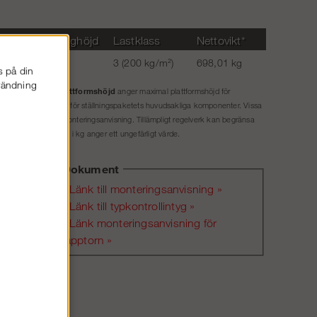
Max bygghöjd
Lastklass
Nettovikt*
24 m
3 (200 kg/m²)
698,01 kg
s på din
nvändning
Plattformshöjd
ket exkl. tillval.
anger maximal plattformshöjd för
et material som gäller för ställningspaketets huvudsakliga komponenter. Vissa
illåten höjd enligt monteringsanvisning. Tillämpligt regelverk kan begränsa
. Tillåten belastning i kg anger ett ungefärligt värde.
Dokument
Länk till monteringsanvisning »
Länk till typkontrollintyg »
Ska
Länk monteringsanvisning för
bildad
trapptorn »