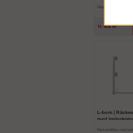
Diagonalstag i stål a
stabiliseringsstag på v
Ramställningar i både s
aluminium.
fr. 406 kr
Artnr...
L-bom | Räckes
med inplanknin
Räckeshållare med inpl