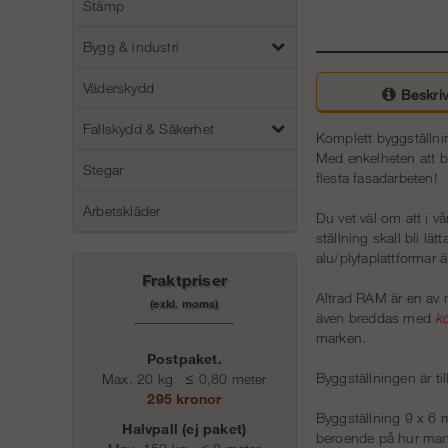
Stämp
Bygg & industri
Väderskydd
Beskriv
Fallskydd & Säkerhet
Komplett byggställnin
Med enkelheten att b
Stegar
flesta fasadarbeten!
Arbetskläder
Du vet väl om att i v
ställning skall bli lä
alu/plyfaplattformar ä
Fraktpriser
Altrad RAM är en av 
(exkl. moms)
även breddas med
k
marken.
Postpaket.
Byggställningen är til
Max. 20 kg
≤
0,80 meter
295 kronor
Byggställning 9 x 6 
Halvpall (ej paket)
beroende på hur man n