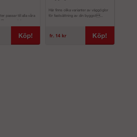
Här finns olika varianter av väggöglor
ter passar till alla våra
för fastsättning av din byggst...
Väggfäste 
 (Ram, modul- oc...
förankrings
Köp!
Köp!
fr. 14 kr
fr. 149 k