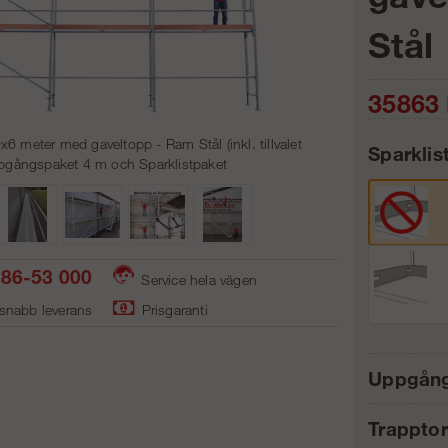
Stål
35863
x6 meter med gaveltopp - Ram Stål (inkl. tillvalet
Sparklis
gångspaket 4 m och Sparklistpaket
Antal:
86-53 000
Service hela vägen
 snabb leverans
Prisgaranti
Uppgång
Frakt:
Trappto