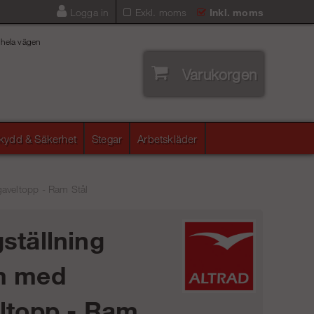
Logga in
Exkl. moms
Inkl. moms
 hela vägen
Varukorgen
skydd & Säkerhet
Stegar
Arbetskläder
aveltopp - Ram Stål
ställning
m med
ltopp - Ram