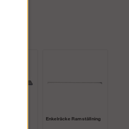
lattform med
Enkelräcke Ramställning