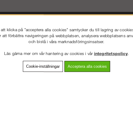
ängd
Djup
Plattformshöjd
Arbetshöjd
Material
,21 m
0,73 m
6,00-6,50 m
8,00-8,50 m
Stål
tt klicka på "acceptera alla cookies" samtycker du till lagring av cookie
r att förbättra navigeringen på webbplatsen, analysera webbplatsens a
ivelser
Nettovikt
avser centrum-centrum-mått på ställningens komponenter.
avser grundpa
och bistå i våra marknadsföringsinsatser.
öjd
Material
anger förväntad arbetshöjd inkl. arbetarens egna längd på 2,00 m.
avser vilk
Max bygghöjd
ketet kan vara tillverkade av annat material än det angivna.
avser maximal t
Läs gärna mer om vår hantering av cookies i vår
integritetspolicy
.
Lastklass
 se Arbetsmiljöverket 2013:4.
är angiven enligt Arbetsmiljöverkets definition (2013:4)
Cookie-inställningar
Acceptera alla cookies
kets krav (AFS 2013:4) skall ställningen kompletteras med sparklister &
 användas som arbetsplats. Vid omfattande arbete skall ställningen även
ptorn. Detta finns att välja i valen ovan.
 användas av privatpersoner kan byggas upp utan särskild behörighet. 
användas som arbetsplats så måste ställningen vara uppbyggd av en ut
VÄLKOMMEN TILL
STÄLLNING.SE