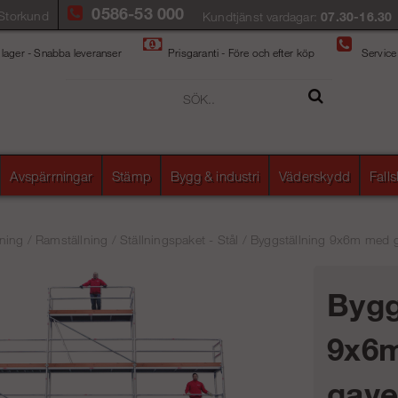
0586-53 000
Storkund
Kundtjänst vardagar:
07.30-16.30
 lager - Snabba leveranser
Prisgaranti - Före och efter köp
Service
Avspärrningar
Stämp
Bygg & industri
Väderskydd
Fall
ning
/
Ramställning
/
Ställningspaket - Stål
/
Byggställning 9x6m med g
Bygg
9x6
gave