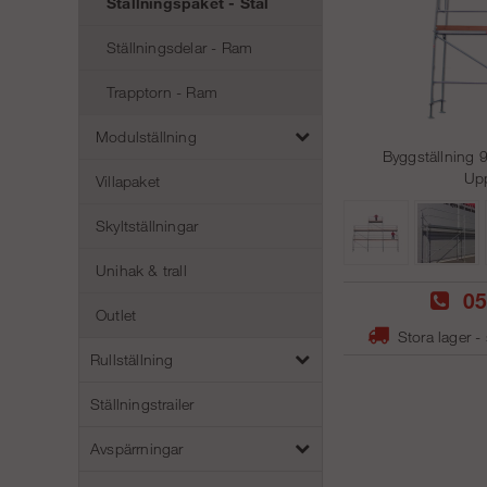
Ställningspaket - Stål
Ställningsdelar - Ram
Trapptorn - Ram
Modulställning
Byggställning 9
Upp
Villapaket
Skyltställningar
Unihak & trall
05
Outlet
Stora lager -
Rullställning
Ställningstrailer
Avspärrningar