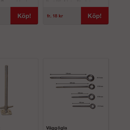
r (Ram, modul- och
för att följa Arbetsmiljöverkets nya
r)
regler AFS 2013:4Vi har ...
r en bo...
Köp!
Köp!
fr. 18 kr
t
Väggögla
Väggfäs