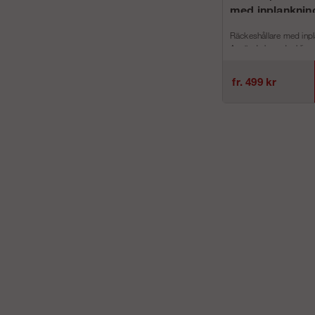
med inplanknin
Räckeshållare med inpl
Används huvudsakligen
fr. 499 kr