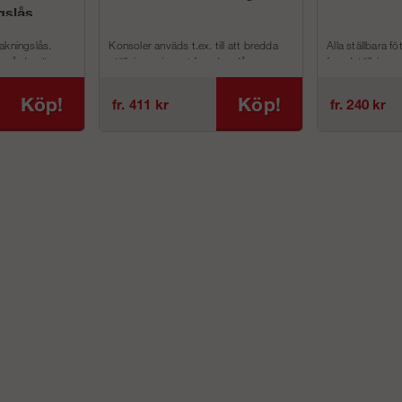
gslås
akningslås.
Konsoler anväds t.ex. till att bredda
Alla ställbara föt
 på den öve...
ställningen in mot fasaden då
fasadställningar
utskjutande t...
Köp!
Köp!
fr. 411 kr
fr. 240 kr