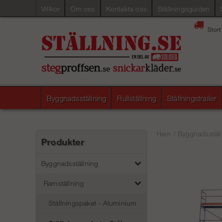
Villkor
Om oss
Kontakta oss
Ställningsguiden
Stort
Byggnadsställning
Rullställning
Ställningstrailer
Hem
/
Byggnadsställ
Produkter
Byggnadsställning
Ramställning
Ställningspaket - Aluminium