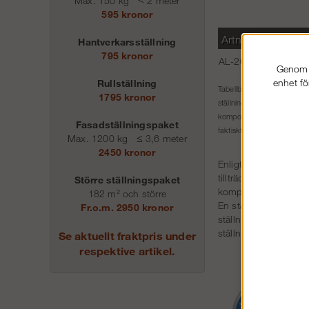
Max. 150 kg
<
2 meter
595 kronor
Artnr
L
Hantverkarsställning
795 kronor
AL-2613-set
9
Genom a
enhet fö
Rullställning
Måttang
Tabellbeskrivning:
1795 kronor
Arbetsh
ställningspaketet.
komponenter i ställningspa
Fasadställningspaket
faktiskt tillåten bygghöjd,
Max. 1200 kg
≤
3,6 meter
2450 kronor
Enligt Arbetsmiljöver
tillträdesled för att
Större ställningspaket
kompletteras med trap
182 m² och större
En ställning som ska
Fr.o.m. 2950 kronor
ställningen däremot 
ställningsbyggare.
Se aktuellt fraktpris under
respektive artikel.