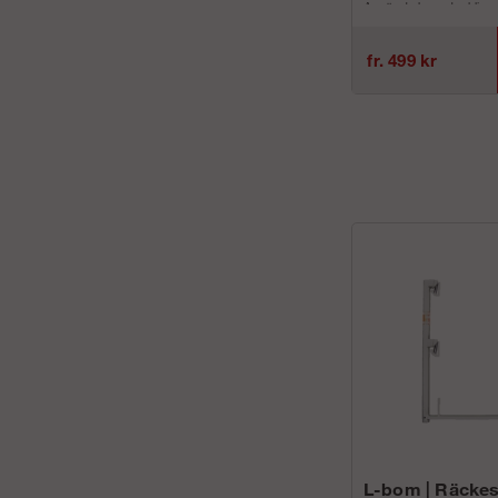
Används huvudsaklige
översta nivån på din stä
fr. 499 kr
L-bom | Räckes