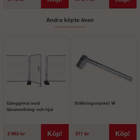
Andra köpte även
Gånggrind med
Ställningsnyckel W
låsanordning och hjul
Köp!
Köp!
2 863 kr
211 kr