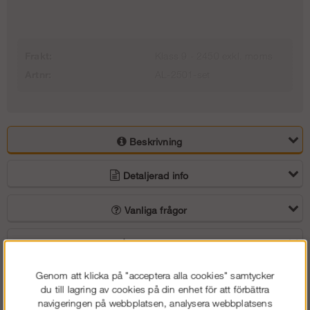
Trapptorn 4 m - Stål - Modul
Uppgångspaket 6 m (2/2) - Modul
14 363 kr
3 740 kr
Trapptorn 6 m - Stål - Modul
Frakt:
Klass 9 - 2450 exkl. moms
Artnr:
AL-2501-set
25 613 kr
Beskrivning
Detaljerad info
Vanliga frågor
Omdömen
Genom att klicka på "acceptera alla cookies" samtycker
Köp vårt populära villapaket i modulställning som passar alla typer
du till lagring av cookies på din enhet för att förbättra
av jobb.
navigeringen på webbplatsen, analysera webbplatsens
Flexibel, stark och säker, perfekt för din villa!