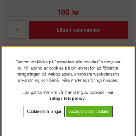
186
kr
Lägg i kundvagnen
Frakt:
Klass 3 - 295 kr ex moms
Genom att klicka på "acceptera alla cookies" samtycker
du till lagring av cookies på din enhet för att förbättra
Artnr:
SN-RSS611
navigeringen på webbplatsen, analysera webbplatsens
användning och bistå i våra marknadsföringsinsatser.
Läs gärna mer om vår hantering av cookies i vår
Beskrivning
integritetspolicy
.
Detaljerad info
Cookie-inställningar
Acceptera alla cookies
Vanliga frågor