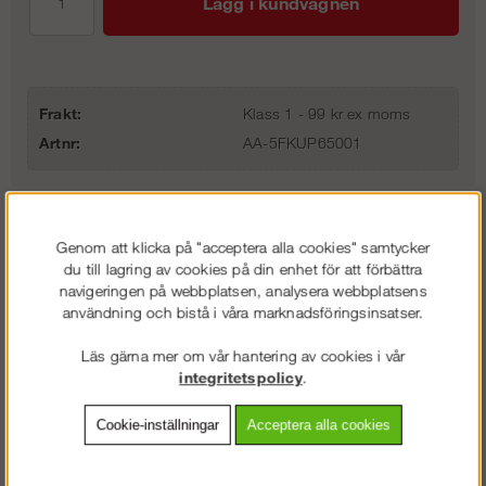
Lägg i kundvagnen
Frakt:
Klass 1 - 99 kr ex moms
Artnr:
AA-5FKUP65001
Beskrivning
Genom att klicka på "acceptera alla cookies" samtycker
du till lagring av cookies på din enhet för att förbättra
Detaljerad info
navigeringen på webbplatsen, analysera webbplatsens
användning och bistå i våra marknadsföringsinsatser.
Vanliga frågor
Läs gärna mer om vår hantering av cookies i vår
integritetspolicy
.
Omdömen
Cookie-inställningar
Acceptera alla cookies
Rörskarv och spigot till