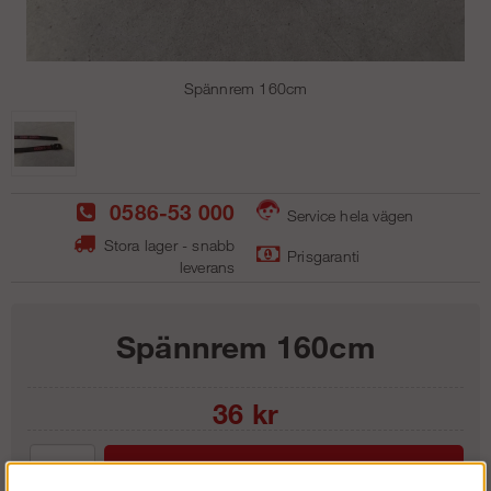
Spännrem 160cm
0586-53 000
Service hela vägen
Stora lager - snabb
Prisgaranti
leverans
Spännrem 160cm
36
kr
Lägg i kundvagnen