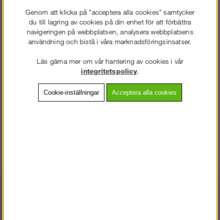
Genom att klicka på "acceptera alla cookies" samtycker
du till lagring av cookies på din enhet för att förbättra
navigeringen på webbplatsen, analysera webbplatsens
användning och bistå i våra marknadsföringsinsatser.
Frakt:
Klass 1 - 99 kr ex moms
Artnr:
AR-33160-1421
Läs gärna mer om vår hantering av cookies i vår
integritetspolicy
.
Cookie-inställningar
Acceptera alla cookies
Beskrivning
Detaljerad info
Vanliga frågor
Omdömen
Spännrem på 160cm.
Perfekt till att spänna fast smådelarna på våra trailers.