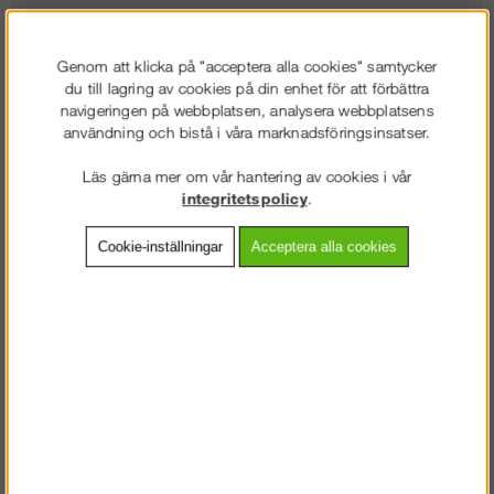
29 363 kr
Uppgångspaket 6 m (2/2)
Frakt:
Klass 9 - 2450 exkl. moms
Artnr:
AL-310036-set
3 740 kr
Genom att klicka på "acceptera alla cookies" samtycker
du till lagring av cookies på din enhet för att förbättra
navigeringen på webbplatsen, analysera webbplatsens
användning och bistå i våra marknadsföringsinsatser.
Beskrivning
Läs gärna mer om vår hantering av cookies i vår
integritetspolicy
.
Detaljerad info
Cookie-inställningar
Acceptera alla cookies
Vanliga frågor
Omdömen
Köp vårt populära villapaket i modulställning Rotax Hybrid som
passar alla typer av jobb. Flexibel, stark och säker, perfekt för din
villa!
Vi har skapat villapaketen för att man skall få ut optimalt av sin
ställning. I detta paket har vi lagt med extra ställningsdetaljer så att