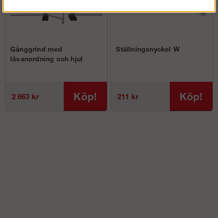
Gånggrind med
Ställningsnyckel W
låsanordning och hjul
Köp!
Köp!
2 863 kr
211 kr