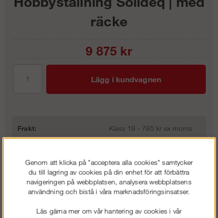
Hobbyställning Solideq | med
räcke
9 875
kr
Lägg i kundvagnen
Frakt:
Klass 19 - 795 kr ex moms
Artnr:
SQ-FOLD2
Genom att klicka på "acceptera alla cookies" samtycker
du till lagring av cookies på din enhet för att förbättra
Beskrivning
navigeringen på webbplatsen, analysera webbplatsens
användning och bistå i våra marknadsföringsinsatser.
Detaljerad info
Läs gärna mer om vår hantering av cookies i vår