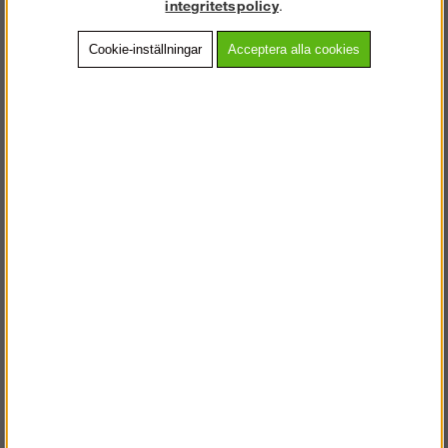
integritetspolicy
.
Vanliga frågor
Cookie-inställningar
Acceptera alla cookies
Omdömen
OBS!
På grund av hög orderingång på denna produkt har vi sålt slut på
plattformar till denna ställning.
Förväntat inleverans av dessa 2026 10 12.
Nu lanserar vi vår egenutvecklade rullställning som vi valt att
kalla Hobbyställning!
Perfekt för alla när man behöver nå "bara lite högre". När man
ska måla, tapetsera, rensa hängrännor med mera.
Den finns i två utföranden, där grundsektionen som vi kallar
Quickup alltid ingår men i den ”med räcke” ingår även räckespaket
runtom på den övre nivån.
De sju tvärstagen sitter med 25 cm mellanrum vilken gör det enkelt
att pricka exakt den höjd som du vill jobba ifrån.
Den är väldigt lätt och smidigt, såväl vikt-som monteringsmässigt.
Den har fyra stycken rejäla hjul som alla är låsbara och är 150 mm i