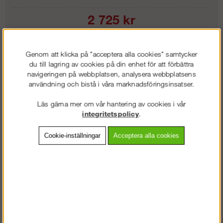
2 725
kr
Lägg i kundvagnen
Genom att klicka på "acceptera alla cookies" samtycker
du till lagring av cookies på din enhet för att förbättra
navigeringen på webbplatsen, analysera webbplatsens
användning och bistå i våra marknadsföringsinsatser.
Frakt:
Klass 2 - 149 kr ex moms
Läs gärna mer om vår hantering av cookies i vår
Artnr:
RC-FA2050302
integritetspolicy
.
Cookie-inställningar
Acceptera alla cookies
Beskrivning
Detaljerad info
Vanliga frågor