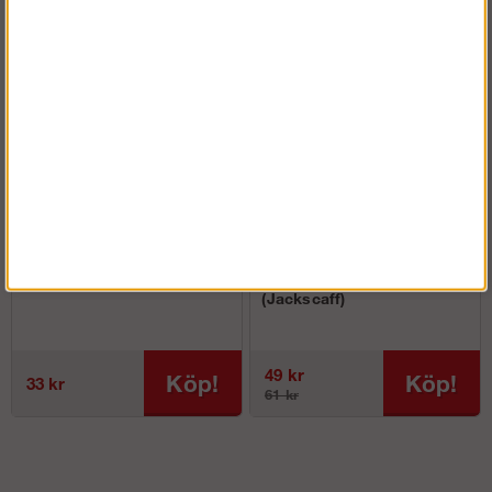
Spännband 40 cm
Underlägg till ställbar fot
(Jackscaff)
49 kr
Köp!
Köp!
33 kr
61 kr