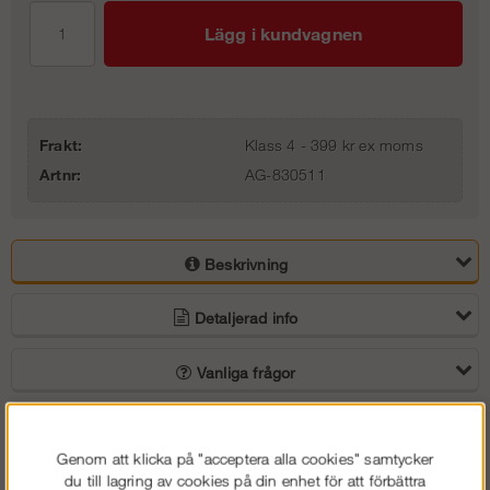
Lägg i kundvagnen
Frakt:
Klass 4 - 399 kr ex moms
Artnr:
AG-830511
Beskrivning
Detaljerad info
Vanliga frågor
Omdömen
Genom att klicka på "acceptera alla cookies" samtycker
Mjukt fallskyddsnät med eller utan fotlist. Används som
du till lagring av cookies på din enhet för att förbättra