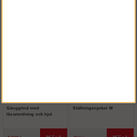
Köp!
4 800 kr
Andra köpte även
Gånggrind med
Ställningsnyckel W
låsanordning och hjul