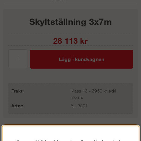
Skyltställning 3x7m
28 113
kr
Lägg i kundvagnen
Frakt:
Klass 13 - 3950 kr exkl.
moms
Artnr:
AL-3501
Beskrivning