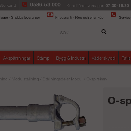
0586-53 000
Storkund
Kundtjänst vardagar:
07.30-16.30
 lager - Snabba leveranser
Prisgaranti - Före och efter köp
Service
Avspärrningar
Stämp
Bygg & industri
Väderskydd
Fall
ning
/
Modulställning
/
Ställningsdelar Modul
/
O-spirskarv
O-sp