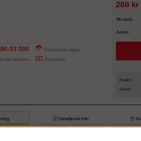
286
kr
Modell:
Antal:
86-53 000
Service hela vägen
 snabb leverans
Prisgaranti
Frakt:
Artnr:
ning
Detaljerad info
Van
 när du ska fästa en spira på ett rör eller ett horisontalstag.