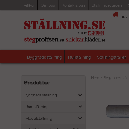
Villkor
Om oss
Kontakta oss
Ställningsguiden
Stort
Byggnadsställning
Rullställning
Ställningstrailer
Hem
/
Byggnadsställ
Produkter
Byggnadsställning
Ramställning
Modulställning