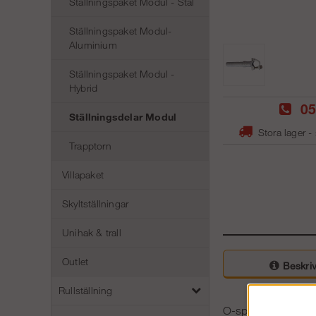
Ställningspaket Modul - Stål
Ställningspaket Modul-
Aluminium
Ställningspaket Modul -
Hybrid
05
Ställningsdelar Modul
Stora lager -
Trapptorn
Villapaket
Skyltställningar
Unihak & trall
Outlet
Beskriv
Rullställning
O-spirskarv används