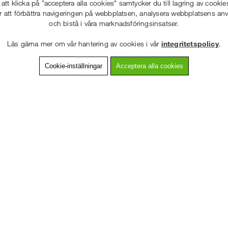
tt klicka på "acceptera alla cookies" samtycker du till lagring av cookie
r att förbättra navigeringen på webbplatsen, analysera webbplatsens a
och bistå i våra marknadsföringsinsatser.
Andra köpte även
Läs gärna mer om vår hantering av cookies i vår
integritetspolicy
.
Cookie-inställningar
Acceptera alla cookies
VÄLKOMMEN TILL
STÄLLNING.SE
VÄNLIGEN VÄLJ PRIVAT ELLER FÖRETAG NEDAN.
PRIVAT INKL. MOMS
FÖRETAG EXKL. MOMS
ällning
Spira med tapp
Gånggrind
Modulställning
låsanordni
Gör det enkelt o
ill att bredda
Spira med tapp till Modulställning,
eller ut, låses m
aden då
även kallad vertikalspira, vars kransar
använ...