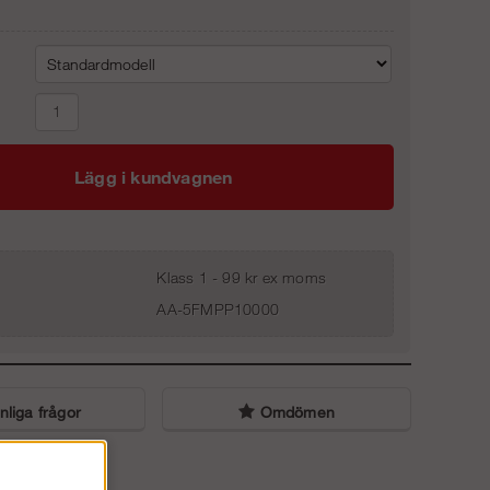
Lägg i kundvagnen
Klass 1 - 99 kr ex moms
AA-5FMPP10000
liga frågor
Omdömen