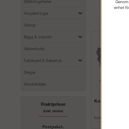
Ställningstrailer
Genom a
enhet fö
Avspärrningar
Stämp
Bygg & industri
Väderskydd
Fallskydd & Säkerhet
Stegar
Arbetskläder
Konsol Modulst
Fraktpriser
(exkl. moms)
Konsoler anväds t.ex. t
ställningen in mot fas
Postpaket.
utskjutande t...