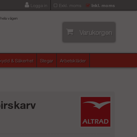
Logga in
Exkl. moms
Inkl. moms
 hela vägen
Varukorgen
skydd & Säkerhet
Stegar
Arbetskläder
irskarv