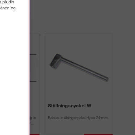
s på din
nvändning
 med
Ställningsnyckel W
ng och hjul
ch smidigt att ta sig in
Robust ställningsnyckel.Hylsa 24 mm.
ed vanligt hänglås.#...