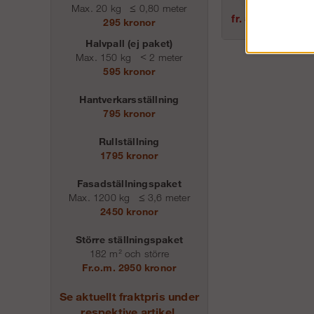
Max. 20 kg
≤
0,80 meter
fr. 524 kr
295 kronor
Halvpall (ej paket)
Max. 150 kg
<
2 meter
595 kronor
Hantverkarsställning
795 kronor
Rullställning
1795 kronor
Fasadställningspaket
Max. 1200 kg
≤
3,6 meter
2450 kronor
Större ställningspaket
182 m² och större
Fr.o.m. 2950 kronor
Se aktuellt fraktpris under
respektive artikel.