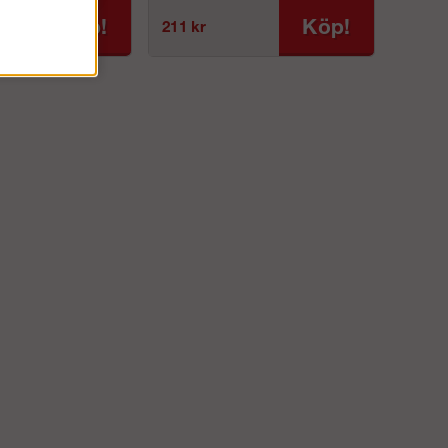
Köp!
Köp!
211 kr