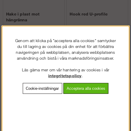
Hake i plast mot
Hook red U-profile
hängränna
Genom att klicka på "acceptera alla cookies" samtycker
Köp!
Köp!
275 kr
350 kr
du till lagring av cookies på din enhet för att förbättra
navigeringen på webbplatsen, analysera webbplatsens
användning och bistå i våra marknadsföringsinsatser.
Läs gärna mer om vår hantering av cookies i vår
integritetspolicy
.
Cookie-inställningar
Acceptera alla cookies
Låssprint 12×85mm
Reservdel ändstopp till
räcken