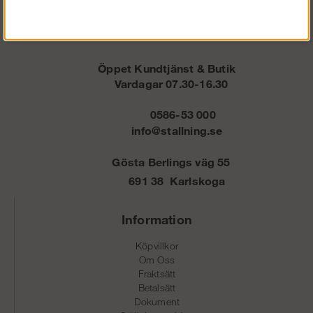
Öppet Kundtjänst & Butik
Vardagar 07.30-16.30
0586-53 000
info@stallning.se
Gösta Berlings väg 55
691 38 Karlskoga
Information
Köpvillkor
Om Oss
Fraktsätt
Betalsätt
Dokument