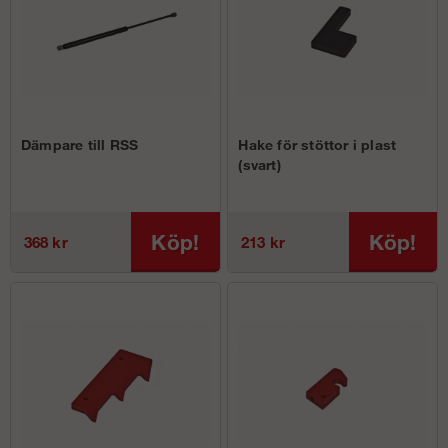
Dämpare till RSS
Hake för stöttor i plast
(svart)
Köp!
Köp!
368 kr
213 kr