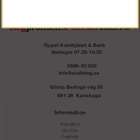
Öppet Kundtjänst & Butik
Vardagar 07.30-16.30
0586-53 000
info@stallning.se
Gösta Berlings väg 55
691 38 Karlskoga
Information
Köpvillkor
Om Oss
Fraktsätt