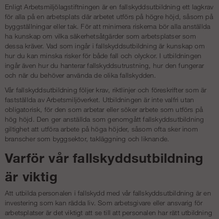
Enligt Arbetsmiljölagstiftningen är en fallskyddsutbildning ett lagkrav
för alla på en arbetsplats där arbetet utförs på högre höjd, såsom på
byggställningar eller tak. För att minimera riskerna bör alla anställda
ha kunskap om vilka säkerhetsåtgärder som arbetsplatser som
dessa kräver. Vad som ingår i fallskyddsutbildning är kunskap om
hur du kan minska risker för både fall och olyckor. I utbildningen
ingår även hur du hanterar fallskyddsutrustning, hur den fungerar
och när du behöver använda de olika fallskydden.
Vår fallskyddsutbildning följer krav, riktlinjer och föreskrifter som är
fastställda av Arbetsmiljöverket. Utbildningen är inte valfri utan
obligatorisk, för den som arbetar eller söker arbete som utförs på
hög höjd. Den ger anställda som genomgått fallskyddsutbildning
giltighet att utföra arbete på höga höjder, såsom ofta sker inom
branscher som byggsektor, takläggning och liknande.
Varför vår fallskyddsutbildning
är viktig
Att utbilda personalen i fallskydd med vår fallskyddsutbildning är en
investering som kan rädda liv. Som arbetsgivare eller ansvarig för
arbetsplatser är det viktigt att se till att personalen har rätt utbildning