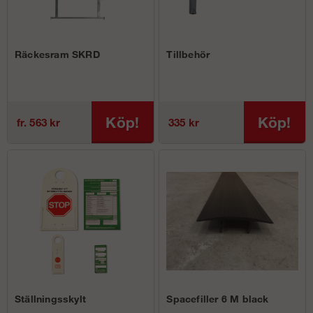
Räckesram SKRD
Tillbehör
Köp!
Köp!
fr. 563 kr
335 kr
Ställningsskylt
Spacefiller 6 M black