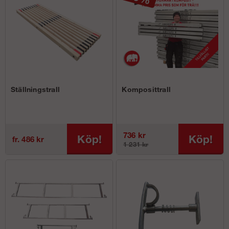
Ställningstrall
Komposittrall
736 kr
Köp!
Köp!
fr. 486 kr
1 231 kr