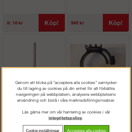
Köp!
Köp!
fr. 18 kr
949 kr
Genom att klicka på "acceptera alla cookies" samtycker
du till lagring av cookies på din enhet för att förbättra
navigeringen på webbplatsen, analysera webbplatsens
Ställbar fot
Trallås (komposittrall)
användning och bistå i våra marknadsföringsinsatser.
Läs gärna mer om vår hantering av cookies i vår
integritetspolicy
.
Köp!
Köp!
fr. 240 kr
74 kr
Cookie-inställningar
Acceptera alla cookies