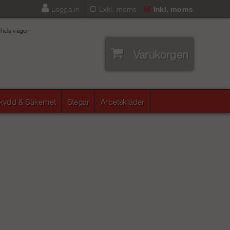
Logga in
Exkl. moms
Inkl. moms
 hela vägen
Varukorgen
skydd & Säkerhet
Stegar
Arbetskläder