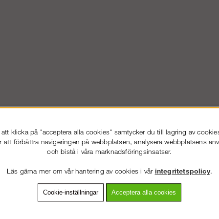
tt klicka på "acceptera alla cookies" samtycker du till lagring av cookie
r att förbättra navigeringen på webbplatsen, analysera webbplatsens a
och bistå i våra marknadsföringsinsatser.
Läs gärna mer om vår hantering av cookies i vår
integritetspolicy
.
VÄLKOMMEN TILL
STÄLLNING.SE
VÄNLIGEN VÄLJ PRIVAT ELLER FÖRETAG NEDAN.
Cookie-inställningar
Acceptera alla cookies