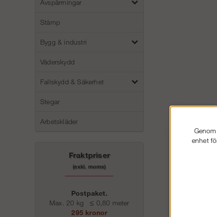
Avspärrningar
Stämp
Bygg & industri
Väderskydd
Fallskydd & Säkerhet
Stegar
Arbetskläder
Genom a
enhet fö
Fraktpriser
(exkl. moms)
Postpaket.
Max. 20 kg
≤
0,80 meter
295 kronor