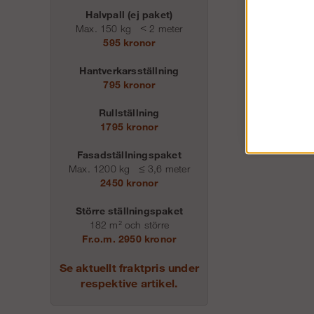
Halvpall (ej paket)
Max. 150 kg
<
2 meter
595 kronor
Hantverkarsställning
795 kronor
Rullställning
1795 kronor
Fasadställningspaket
Max. 1200 kg
≤
3,6 meter
2450 kronor
Större ställningspaket
182 m² och större
Fr.o.m. 2950 kronor
Se aktuellt fraktpris under
respektive artikel.