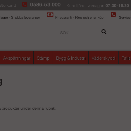
0586-53 000
Storkund
Kundtjänst vardagar:
07.30-16.30
 lager - Snabba leveranser
Prisgaranti - Före och efter köp
Service
Avspärrningar
Stämp
Bygg & industri
Väderskydd
Fall
g
nga produkter under denna rubrik.