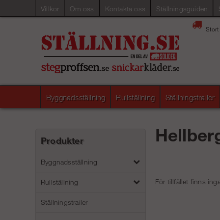
Villkor
Om oss
Kontakta oss
Ställningsguiden
Stort
Byggnadsställning
Rullställning
Ställningstrailer
Hellber
Produkter
Byggnadsställning
För tillfället finns i
Rullställning
Ställningstrailer