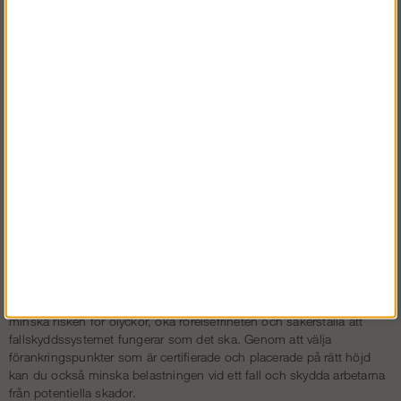
Kontrollera alltid standarden för förankringen och om den är för en
eller två personer.
Du bör alltid sträva efter att det är noll risk för fall, det innebär att
förankringspunkten är placerad ovanför huvudhöjd.
Längden på falldämparen ska inte vara mer än två meter, det
inkluderar både rep och karbinhake.
Du bör alltid kontrollera vad som finns under den plats där du
arbetar. Placera förankringspunkten så att det inte finns något som
kan skada dig om du faller.
Fördelarna med att välja rätt
förankringspunkt
Att använda en förankringspunkt som är anpassad efter
arbetsmiljön och fallskyddsutrustningen är avgörande för att skapa
en säker och effektiv arbetsplats. Rätt förankringslösning kan
minska risken för olyckor, öka rörelsefriheten och säkerställa att
fallskyddssystemet fungerar som det ska. Genom att välja
förankringspunkter som är certifierade och placerade på rätt höjd
kan du också minska belastningen vid ett fall och skydda arbetarna
från potentiella skador.