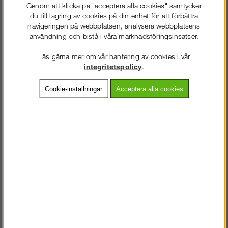
Genom att klicka på "acceptera alla cookies" samtycker
du till lagring av cookies på din enhet för att förbättra
Ankarpunkt för falsat
Temporär livlina 20m, max
navigeringen på webbplatsen, analysera webbplatsens
plåttak
2 personer
användning och bistå i våra marknadsföringsinsatser.
Läs gärna mer om vår hantering av cookies i vår
integritetspolicy
.
Köp!
Köp!
1 988 kr
1 781 kr
Cookie-inställningar
Acceptera alla cookies
Justerbar Ankarpunkt för I-
Ankarpunkt i dörrpost
balk 80-250mm