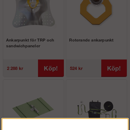
Ankarpunkt för TRP och
Roterande ankarpunkt
sandwichpaneler
Köp!
Köp!
2 288 kr
524 kr