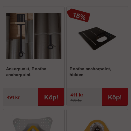
Ankarpunkt, Roofac
Roofac anchorpoint,
anchorpoint
hidden
411 kr
Köp!
Köp!
494 kr
486 kr