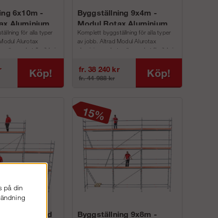
ing 6x10m -
Byggställning 9x4m -
ax Aluminium
Modul Rotax Aluminium
llning för alla typer
Komplett byggställning för alla typer
 Modul Alurotax
av jobb. Altrad Modul Alurotax
n är mycket flexibla i
aluminium paketen är mycket flexibla i
, v...
alla lägen, bredd, v...
r
fr. 38 240 kr
Köp!
Köp!
fr. 44 988 kr
s på din
nvändning
ning 9x6m med
Byggställning 9x8m -