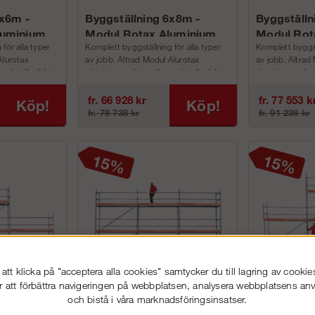
6x6m -
Byggställning 6x8m -
Byggställn
luminium
Modul Rotax Aluminium
Modul Rot
för alla typer
Komplett byggställning för alla typer
Komplett byggstä
Alurotax
av jobb. Altrad Modul Alurotax
av jobb. Altrad
cket flexibla i
aluminium paketen är mycket flexibla i
aluminium pakete
alla lägen, bredd, v...
alla lägen, bredd
fr. 66 928 kr
fr. 77 553 k
Köp!
Köp!
fr. 78 738 kr
fr. 91 238 kr
tt klicka på "acceptera alla cookies" samtycker du till lagring av cookie
r att förbättra navigeringen på webbplatsen, analysera webbplatsens a
och bistå i våra marknadsföringsinsatser.
 9x4m med
Byggställning 9x6m -
Byggställ