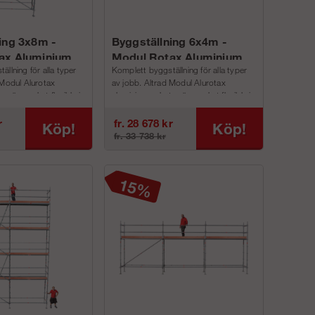
ing 3x8m -
Byggställning 6x4m -
ax Aluminium
Modul Rotax Aluminium
llning för alla typer
Komplett byggställning för alla typer
 Modul Alurotax
av jobb. Altrad Modul Alurotax
n är mycket flexibla i
aluminium paketen är mycket flexibla i
, v...
alla lägen, bredd, v...
r
fr. 28 678 kr
Köp!
Köp!
fr. 33 738 kr