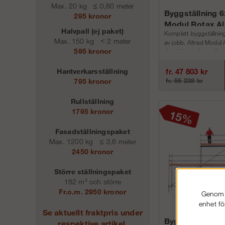
Max. 20 kg
≤
0,80 meter
Byggställning 
295 kronor
Modul Rotax A
Halvpall (ej paket)
Komplett byggställning 
Max. 150 kg
<
2 meter
av jobb. Altrad Modul 
595 kronor
aluminium paketen är my
alla lägen, bredd, v...
fr. 47 803 kr
Hantverkarsställning
fr. 56 238 kr
795 kronor
Rullställning
1795 kronor
Fasadställningspaket
Max. 1200 kg
≤
3,6 meter
2450 kronor
Större ställningspaket
182 m² och större
Fr.o.m. 2950 kronor
Genom a
enhet fö
Se aktuellt fraktpris under
Byggställning
respektive artikel.