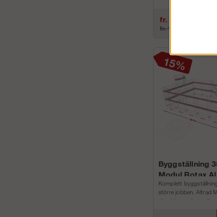
alla lägen, bredd, v...
fr. 106 240 kr
fr. 124 988 kr
Byggställning 
Modul Rotax A
Komplett byggställning 
större jobben. Altrad 
aluminium paketen är my
alla lägen, ...