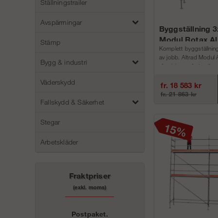
Ställningstrailer
Avspärrningar
Byggställning 
Modul Rotax A
Stämp
Komplett byggställning 
av jobb. Altrad Modul 
Bygg & industri
aluminium paketen är my
alla lägen, bredd, v...
Väderskydd
fr. 18 583 kr
fr. 21 863 kr
Fallskydd & Säkerhet
Stegar
Arbetskläder
Fraktpriser
(exkl. moms)
Postpaket.