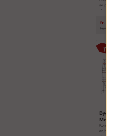
av jobb. Altrad Modul 
aluminium paketen är my
alla lägen, bredd, v...
fr. 105 178 kr
fr. 123 738 kr
Byggställning 
Modul Rotax A
Komplett byggställning 
av jobb. Altrad Modul 
aluminium paketen är my