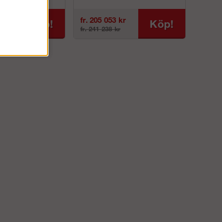
, v...
alla lägen, ...
r
fr. 205 053 kr
Köp!
Köp!
r
fr. 241 238 kr