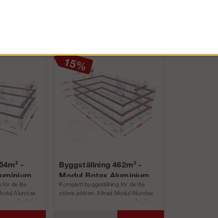
alla lägen, bredd, v...
alla lägen, bredd
fr. 55 240 kr
fr. 91 365 k
Köp!
Köp!
fr. 64 988 kr
fr. 107 488 k
354m² -
Byggställning 462m² -
luminium
Modul Rotax Aluminium
för de lite
Komplett byggställning för de lite
Modul Alurotax
större jobben. Altrad Modul Alurotax
cket flexibla i
aluminium paketen är mycket flexibla i
alla lägen, ...