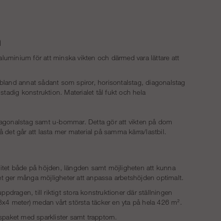
m
i aluminium för att minska vikten och därmed vara lättare att
r bland annat sådant som spiror, horisontalstag, diagonalstag
tadig konstruktion. Materialet tål fukt och hela
 diagonalstag samt u-bommar. Detta gör att vikten på dom
det går att lasta mer material på samma kärra/lastbil.
bilitet både på höjden, längden samt möjligheten att kunna
ket ger många möjligheter att anpassa arbetshöjden optimalt.
ppdragen, till riktigt stora konstruktioner där ställningen
3x4 meter) medan vårt största täcker en yta på hela 426 m².
spaket med sparklister samt trapptorn.