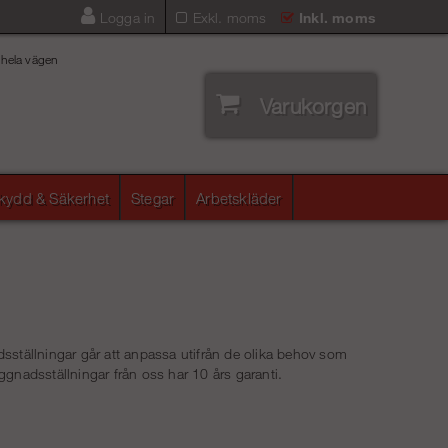
Logga in
Exkl. moms
Inkl. moms
 hela vägen
Varukorgen
skydd & Säkerhet
Stegar
Arbetskläder
adsställningar går att anpassa utifrån de olika behov som
gnadsställningar från oss har 10 års garanti.