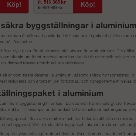
fr. 516 365 kr
Köp!
Köp!
fr. 607 488 kr
 säkra byggställningar i aluminiu
i aluminium är säkra att använda. De flesta delar i paketet är tillverkade 
ma på säkerheten.
ehöver byta plats för att anpassa ställningen är av aluminium. Det gälle
m aluminium är ett material som har låg vikt är det stabilt och ger en s
 du därmed förvara utomhus i alla väderlekar.
et så är dom flesta delarna i aluminium, såsom: spiror, horisontalstag,
st reduceras och arbetsmiljön förbättras, och transporterna minskas då 
tällningspaket i aluminium
uminium byggställning tillverkas i Europa och har en väldigt stor flexi
ka vinklar. Till exempel är det endast 50 cm mellan infästningarna, vil
llningspaket i flera olika storlekar och här hittar du allt från de mindre u
en hel byggnad. Vårt minsta ställningspaket i aluminium är en sektion (
lningen i yrkesmässigt bruk behöver du även komplettera ditt ställning