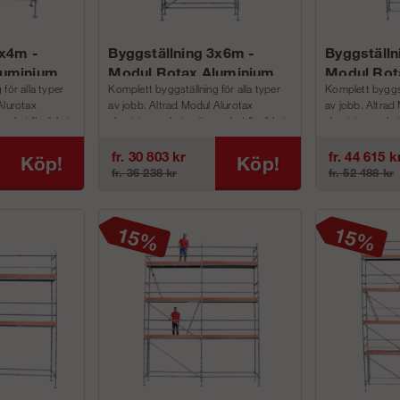
3x4m -
Byggställning 3x6m -
Byggställn
luminium
Modul Rotax Aluminium
Modul Rot
för alla typer
Komplett byggställning för alla typer
Komplett byggstä
Alurotax
av jobb. Altrad Modul Alurotax
av jobb. Altrad
cket flexibla i
aluminium paketen är mycket flexibla i
aluminium pakete
alla lägen, bredd, v...
alla lägen, bredd
fr. 30 803 kr
fr. 44 615 k
Köp!
Köp!
fr. 36 238 kr
fr. 52 488 kr