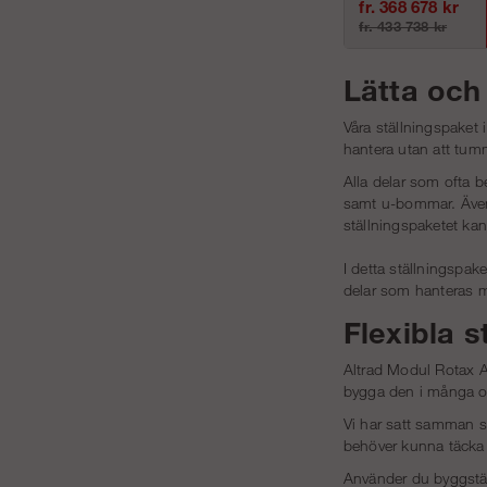
fr. 368 678 kr
fr. 433 738 kr
Lätta och
Våra ställningspaket 
hantera utan att tum
Alla delar som ofta b
samt u-bommar. Även o
ställningspaketet kan
I detta ställningspak
delar som hanteras me
Flexibla s
Altrad Modul Rotax Al
bygga den i många oli
Vi har satt samman stä
behöver kunna täcka 
Använder du byggstäl