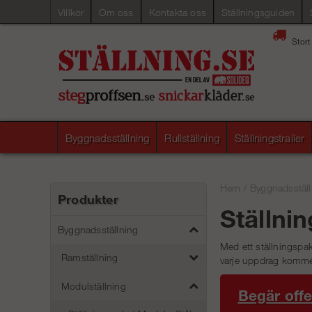
Villkor
Om oss
Kontakta oss
Ställningsguiden
Stort
Byggnadsställning
Rullställning
Ställningstrailer
Hem
/
Byggnadsställ
Produkter
Ställni
Byggnadsställning
Med ett ställningspak
Ramställning
varje uppdrag kommer
Modulställning
Begär offe