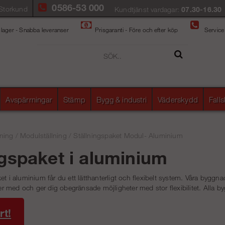
0586-53 000
Storkund
Kundtjänst vardagar:
07.30-16.30
 lager - Snabba leveranser
Prisgaranti - Före och efter köp
Service
Avspärrningar
Stämp
Bygg & industri
Väderskydd
Fall
ning
/
Modulställning
/
Ställningspaket Modul- Aluminium
ngspaket i aluminium
et i aluminium får du ett lätthanterligt och flexibelt system. Våra byggn
 med och ger dig obegränsade möjligheter med stor flexibilitet. Alla byg
rt!