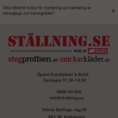
bullerskydd eller avskärmningar.
Ballast – exempelvis i form av betongvikter – förhindrar att skyltar,
Vilka tillbehör krävs för montering och hantering av
stängsel eller ställningar välter vid blåst, ojämn mark eller mekanisk
betonglego och betongvikter?
påverkan. Tyngden säkrar konstruktionen utan att kräva borrning eller
markförankring, vilket är viktigt vid tillfälliga byggen.
Vanliga tillbehör är lyftöglor, lyftdon och transportpallar. Dessa gör det
enkelt att hantera blocken med truck eller kran.
Öppet Kundtjänst & Butik
Vardagar 07.30-16.30
0586-53 000
info@stallning.se
Gösta Berlings väg 55
691 38 Karlskoga