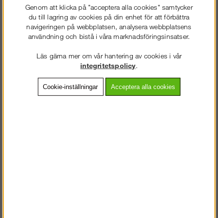
slags lager för att förvara material, exempelvis:
Genom att klicka på "acceptera alla cookies" samtycker
du till lagring av cookies på din enhet för att förbättra
Spånlager
navigeringen på webbplatsen, analysera webbplatsens
Foderlager
användning och bistå i våra marknadsföringsinsatser.
Metallager
Planlager
Läs gärna mer om vår hantering av cookies i vår
Jordlager och
integritetspolicy
.
Gruslager
Men betonglego och dess klossar lämpar sig lika bra för att
Cookie-inställningar
Acceptera alla cookies
använda till exempelvis:
Brandvägg
Översvämningsskydd
Inkörningsskydd
Invallningar
Bullerväggar
Betongväggar
Är du i behov av att bygga olika fickor för förvaring för foder, grus,
betong, spån och mycket annat. Beroende på block ingår en eller
två kulankare och du för att lyfta och flytta dessa behöver man ett
lyftdon. Saknar du detta hittar du dem under kategorin tillbehör.