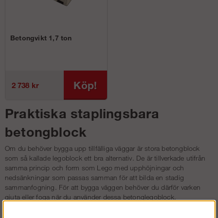
Betongvikt 1,7 ton
Köp!
2 738 kr
Praktiska staplingsbara
betongblock
Om du behöver bygga upp tillfälliga väggar är stora betongblock
som så kallade legoblock ett bra alternativ. De är tillverkade utifrån
samma princip och form som Lego med upphöjningar och
nedsänkningar som passas samman för att bilda en stadig
sammanfogning. För att bygga väggen behöver du därför varken
gjuta eller foga när du använder dessa betonglegoblock.
Betonglego block kan även användas permanent för bygga olika