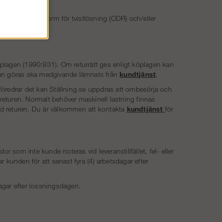
s online-plattform för tvistlösning (ODR) och/eller
plagen (1990:931). Om returrätt ges enligt köplagen kan
 kan göras ska medgivande lämnats från
kundtjänst
.
föredrar det kan Ställning.se uppdras att ombesörja och
ör returen. Normalt behöver maskinell lastning finnas
vid returen. Du är välkommen att kontakta
kundtjänst
för
r som inte kunde noteras vid leveranstillfället, fel- eller
ar kunden för att senast fyra (4) arbetsdagar efter
agar efter lossningsdagen.