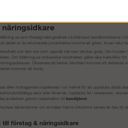
r sig att alltid följa rekommendation lämnad av Europeiska Kommissionen
nsnämnden. Du kan också väcka talan i allmän domstol.
 näringsidkare
tällning.se som företag/näringsidkare så tillämpas bestämmelserna i kö
på värdet av de returnerade produkterna komma att göras. Innan retur
r returfrakt och den risk som uppstår när man skickar gods. Om kunden 
rakten. Om Ställning.se ombesörjer returfrakten gäller våra fraktvillkor f
mtningsadressen. Observera att faktisk returfrakt kommer att debiteras 
frakten kommer att kosta.
st efter mottagandet inspekteras i sin helhet för att upptäcka dolda skado
ktionsbristfälliga varor eller liknande. Upptäcks fel i leveransen, ansvar
a avvikelsen genom reklamation till
kundtjänst
.
e hantera reklamationer om anmälan härom inkommit senare än fyra (4) d
 till företag & näringsidkare