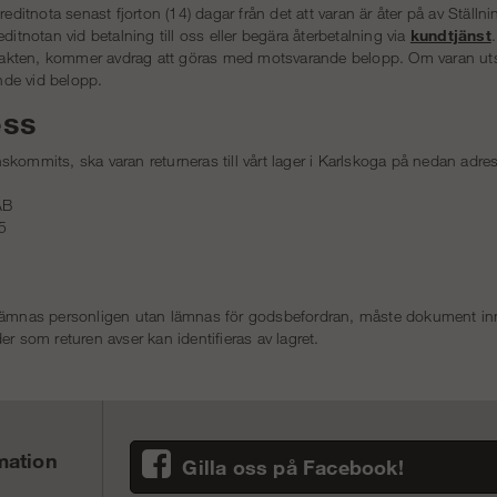
kreditnota senast fjorton (14) dagar från det att varan är åter på av Stäl
ditnotan vid betalning till oss eller begära återbetalning via
kundtjänst
rfrakten, kommer avdrag att göras med motsvarande belopp. Om varan uts
de vid belopp.
ess
kommits, ska varan returneras till vårt lager i Karlskoga på nedan adre
AB
5
lämnas personligen utan lämnas för godsbefordran, måste dokument inn
er som returen avser kan identifieras av lagret.
mation
Gilla oss på Facebook!