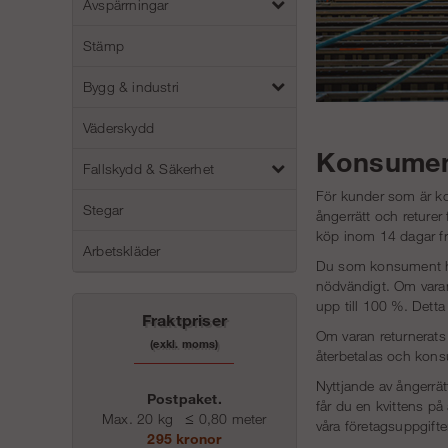
Avspärrningar
Stämp
Bygg & industri
Väderskydd
Konsumen
Fallskydd & Säkerhet
För kunder som är ko
Stegar
ångerrätt och reture
köp inom 14 dagar fr
Arbetskläder
Du som konsument har
nödvändigt. Om varan 
upp till 100 %. Detta
Fraktpriser
Om varan returnerats 
(exkl. moms)
återbetalas och kons
Nyttjande av ångerrä
Postpaket.
får du en kvittens p
Max. 20 kg
≤
0,80 meter
våra företagsuppgifter
295 kronor