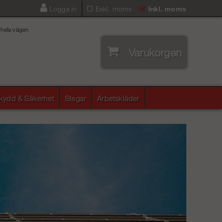
Logga in
Exkl. moms
Inkl. moms
 hela vägen
Varukorgen
skydd & Säkerhet
Stegar
Arbetskläder