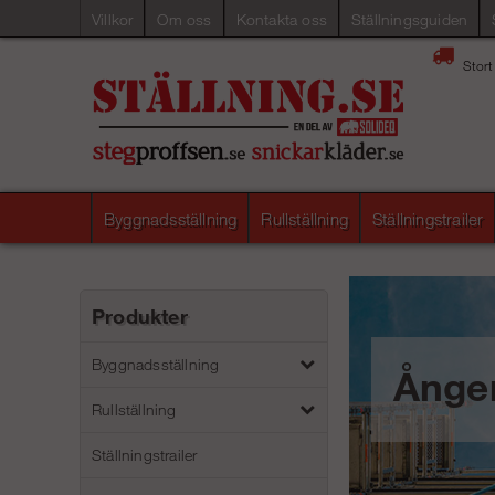
Villkor
Om oss
Kontakta oss
Ställningsguiden
Stort
Byggnadsställning
Rullställning
Ställningstrailer
Produkter
Byggnadsställning
Ånger
Rullställning
Ställningstrailer