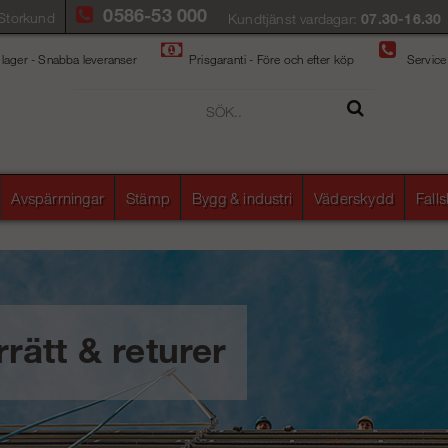
0586-53 000
Storkund
Kundtjänst vardagar:
07.30-16.30
 lager - Snabba leveranser
Prisgaranti - Före och efter köp
Service
Avspärrningar
Stämp
Bygg & industri
Väderskydd
Fall
rätt & returer