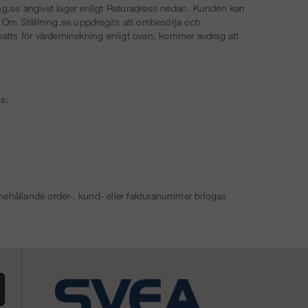
lning.se angivet lager enligt Returadress nedan. Kunden kan
. Om Ställning.se uppdragits att ombesörja och
atts för värdeminskning enligt ovan, kommer avdrag att
ss:
ehållande order-, kund- eller fakturanummer bifogas