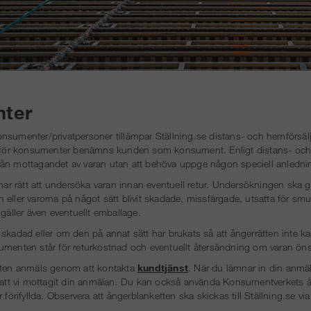
ter
nsumenter/privatpersoner tillämpar Ställning.se distans- och hemförsä
r för konsumenter benämns kunden som konsument. Enligt distans- och 
ån mottagandet av varan utan att behöva uppge någon speciell anledni
 rätt att undersöka varan innan eventuell retur. Undersökningen ska g
eller varorna på något sätt blivit skadade, missfärgade, utsatta för smut
 gäller även eventuellt emballage.
skadad eller om den på annat sätt har brukats så att ångerrätten inte k
umenten står för returkostnad och eventuellt återsändning om varan öns
tten anmäls genom att kontakta
kundtjänst
. När du lämnar in din anmä
å att vi mottagit din anmälan. Du kan också använda Konsumentverket
 förifyllda. Observera att ångerblanketten ska skickas till Ställning.se vi