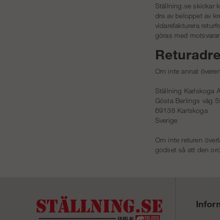
Ställning.se skickar 
dra av beloppet av kre
vidarefakturera retu
göras med motsvaran
Returadr
Om inte annat överens
Ställning Karlskoga 
Gösta Berlings väg 5
69138 Karlskoga
Sverige
Om inte returen över
godset så att den ord
Infor