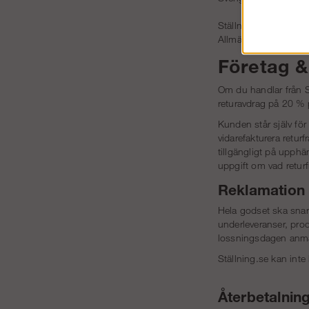
Ställning.se förbinde
Allmänna Reklamatio
Företag &
Om du handlar från S
returavdrag på 20 % 
Kunden står själv fö
vidarefakturera returf
tillgängligt på upphä
uppgift om vad retur
Reklamation
Hela godset ska snara
underleveranser, produ
lossningsdagen anmäl
Ställning.se kan int
Återbetalning