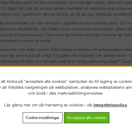
a tillbaka varan till den returadress som framgår nedan, alternativ per
14) dagar från det att konsumenten meddelat att denne önskar utöva sin 
kvittens som speditören lämnar till dig, så att du kan styrka att speditöre
lv för returfrakt och den risk som uppstår när man skickar gods. Om ko
akturera returfrakten. Om Ställning.se ombesörjer returfrakten gäller våra
å upphämtningsadressen. Observera att faktisk returfrakt kommer att deb
turfrakten kommer att kosta.
ansavtal och avtal utanför affärslokaler innehåller ett antal bestämmelse
dig som kund att enligt 5 § gäller inte ångerrätt om avtalet avser: "en v
a önskemål eller som annars skall få en tydlig personlig prägel". Exempe
konsumentens önskemål. Om en sådan produkt förekommer på din order k
tt klicka på "acceptera alla cookies" samtycker du till lagring av cookie
r att förbättra navigeringen på webbplatsen, analysera webbplatsens a
llämpar Ställning.se 23 § Konsumentköplag (1990:932). Om konsumenten u
och bistå i våra marknadsföringsinsatser.
kontakta
kundtjänst
. När du lämnar in din anmälan om nyttjande av ånger
lan. Om du reklamerar inom två månader anses din reklamation alltid ha 
Läs gärna mer om vår hantering av cookies i vår
integritetspolicy
.
ll tre års reklamationsfrist.
Cookie-inställningar
Acceptera alla cookies
konsumenten rätt att kräva att Ställning.se avhjälper felet, men bara o
e betalning i väntan på att Ställning.se avhjälper felet. Kan inte felet av
 väsentlig betydelse, har konsumenten rätt att häva köpet.