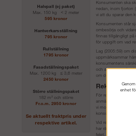
Konsumenten ska skick
Halvpall (ej paket)
nedan, inom fjorton (
Max. 150 kg
<
2 meter
vi att du sparar den 
595 kronor
Konsumenten står sjä
ombesörja och vidaref
Hantverkarsställning
finnas tillgängligt p
795 kronor
för uppgift om vad re
Rullställning
Lag (2005:59) om dist
1795 kronor
uppmärksammar härmed 
konsumentens särskild
Fasadställningspaket
och anpassas efter 
Max. 1200 kg
≤
3,6 meter
om det.
2450 kronor
Genom a
Reklamation
enhet fö
Större ställningspaket
För reklamationer ti
182 m² och större
anmälas genom att 
Fr.o.m. 2950 kronor
vi mottagit din anmä
konsumenten ha upp ti
Se aktuellt fraktpris under
respektive artikel.
Vid reklamation har 
har rätt att hålla inn
felet. Om felet är av