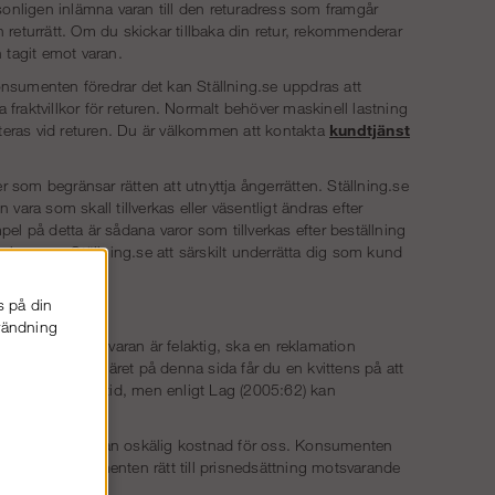
sonligen inlämna varan till den returadress som framgår
returrätt. Om du skickar tillbaka din retur, rekommenderar
n tagit emot varan.
nsumenten föredrar det kan Ställning.se uppdras att
 fraktvillkor för returen. Normalt behöver maskinell lastning
iteras vid returen. Du är välkommen att kontakta
kundtjänst
r som begränsar rätten att utnyttja ångerrätten. Ställning.se
ara som skall tillverkas eller väsentligt ändras efter
l på detta är sådana varor som tillverkas efter beställning
ommer Ställning.se att särskilt underrätta dig som kund
s på din
nvändning
pptäcker att varan är felaktig, ska en reklamation
rätten i formuläret på denna sida får du en kvittens på att
inkommit i rätt tid, men enligt Lag (2005:62) kan
m detta kan ske utan oskälig kostnad för oss. Konsumenten
hjälpas har konsumenten rätt till prisnedsättning motsvarande