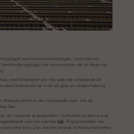
ljningslagen samt konsumentköplagen. I avsnittet om
hemförsäljningslagen har konsumenten rätt att ångra sitt
ng.
öras med försiktighet och inte vara mer omfattande än
s eller liknande så har vi rätt att göra en värdeminskning
an tillämpas kommer den returnerade varan inte att
kas åter.
lan om nyttjande av ångerrätten i formuläret på denna sida
s ångerblankett som kan hämtas
här
. Ångerblanketten har
a e-post eller brev. Den ska inte skickas till Konsumentverket.