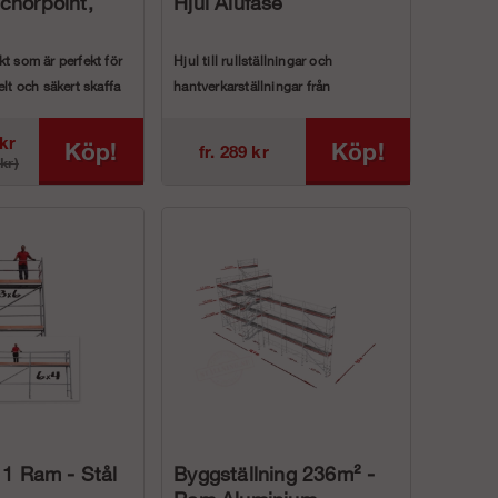
chorpoint,
Hjul Alufase
t som är perfekt för
Hjul till rullställningar och
elt och säkert skaffa
hantverkarställningar från
AlufaseLänkhjul till ...
kr
Köp!
Köp!
fr. 289 kr
kr)
 1 Ram - Stål
Byggställning 236m² -