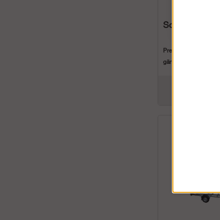
Schake stäm
Pregalvaniserat stä
gänga för höjder mell
30...
1 113 kr