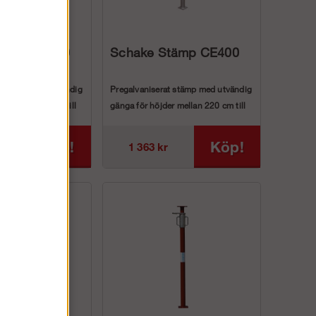
tämp BD400
Schake Stämp CE400
t stämp med utvändig
Pregalvaniserat stämp med utvändig
r mellan 220 cm till
gänga för höjder mellan 220 cm till
40...
Köp!
Köp!
1 363 kr