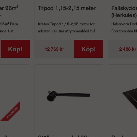
ler 96m²
Tripod 1,15-2,15 meter
Fallskydds
-
(Herkules
d 96m² Ram
Kratos Tripod 1,15-2,15 meter för
Haberkorn Herk
nde 1 st.
arbeten i slutna utrymmenMed två
Förutom den kl
extra ögonbultar...
användningen av
Köp!
Köp!
12 769 kr
2 488 kr