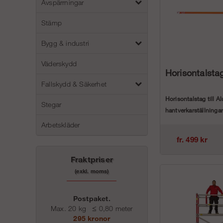
Avspärrningar
Stämp
Bygg & industri
Väderskydd
Horisontalsta
Fallskydd & Säkerhet
Horisontalstag till Al
Stegar
hantverkarställninga
till våra olik...
Arbetskläder
fr. 499 kr
Fraktpriser
(exkl. moms)
Postpaket.
Max. 20 kg
≤
0,80 meter
295 kronor