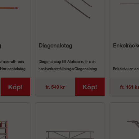
g
Diagonalstag
Enkelräck
ufase rull- och
Diagonalstag till Alufase rull- och
rHorisontalstag
hantverkarställningarDiagonalstag
Enkelräcken an
till våra olika mo...
våra Ramställni
Köp!
Köp!
fr. 549 kr
fr. 161 k