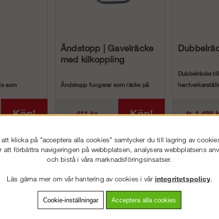
Ändstopp | Gavelräcke
Dubbelrä
med kilkoppling
Dubbelräcke til
ds som
Ändstopp fungerar som räcke på
hantverkarstäl
ör ökad
ställningens gavlar på de mellersta
som använd...
niv&...
Köp!
Köp!
411 kr
fr. 1 488 
tt klicka på "acceptera alla cookies" samtycker du till lagring av cookie
r att förbättra navigeringen på webbplatsen, analysera webbplatsens a
och bistå i våra marknadsföringsinsatser.
Läs gärna mer om vår hantering av cookies i vår
integritetspolicy
.
Cookie-inställningar
Acceptera alla cookies