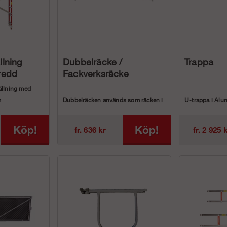
llning
Dubbelräcke /
Trappa
redd
Fackverksräcke
ällning med
m
Dubbelräcken används som räcken i
U-trappa i Alu
jupArbets...
våra Ramställningar i Aluminium. ...
vår ram- och m
Köp!
Köp!
fr. 636 kr
fr. 2 925 
ArtnrBeskrivn..