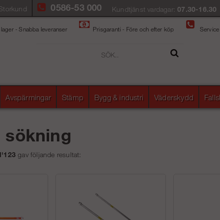
0586-53 000
Storkund
Kundtjänst vardagar:
07.30-16.30
 lager - Snabba leveranser
Prisgaranti - Före och efter köp
Service
Avspärrningar
Stämp
Bygg & industri
Väderskydd
Fall
å sökning
ll'123
gav följande resultat: