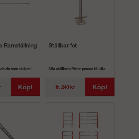
e Ramställning
Ställbar fot
vänds som räcken i
Alla ställbara fötter passar till alla
ngar i stål. Om du...
våra fasadställningar (Ram, modul-
oc...
Köp!
Köp!
r
fr. 240 kr