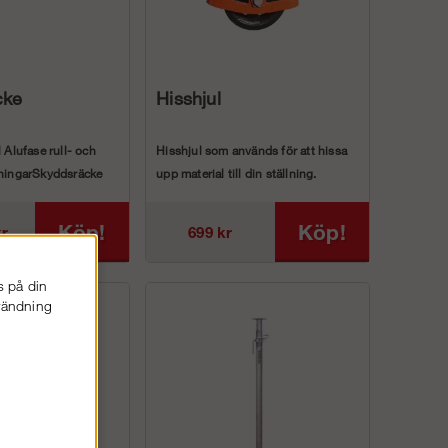
cke
Hisshjul
l Alufase rull- och
Hisshjul som används för att hissa
lningarSkyddsräcke
upp material till din ställning.
Vårt his...
Köp!
Köp!
kr
699 kr
s på din
nvändning