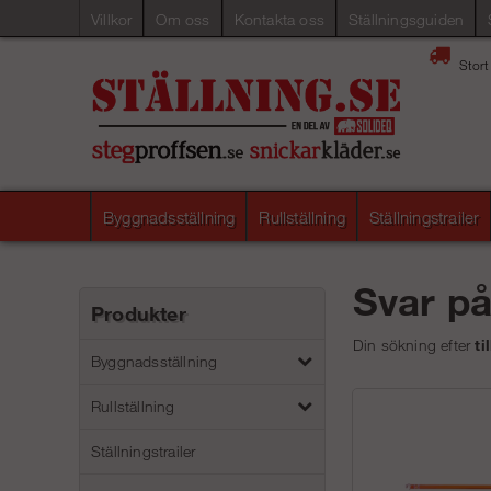
Villkor
Om oss
Kontakta oss
Ställningsguiden
Stort
Byggnadsställning
Rullställning
Ställningstrailer
Svar p
Produkter
Din sökning efter
ti
Byggnadsställning
Rullställning
Ställningstrailer