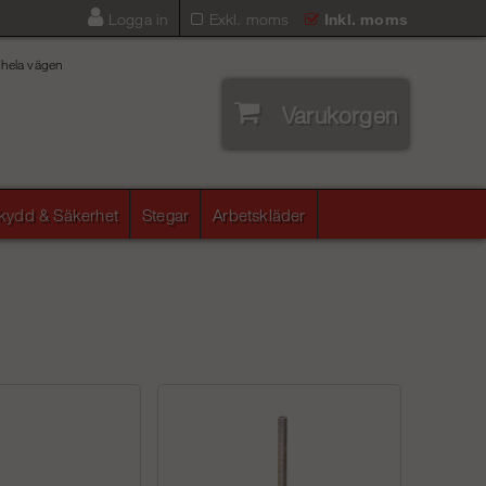
Logga in
Exkl. moms
Inkl. moms
 hela vägen
Varukorgen
skydd & Säkerhet
Stegar
Arbetskläder