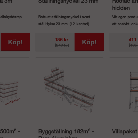
na 3m
Ställningsnyckel 23 mm
Roofac an
hidden
fallskyddsrep
Robust ställningsnyckel i svart
Vår egen produk
stål.Hylsa 23 mm. (12-kantad)
att snabbt, enk
ka
Vikt: 6 hg
en in...
 glidl&...
186 kr
411 
Köp!
Köp!
(249 kr)
(486 
 500m² -
Byggställning 182m² -
Villapaket