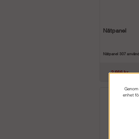
Nätpanel
Nätpanel 307 använ
skyddsräckespanel f
säkerhet vid t...
2 666 kr
Genom a
enhet fö