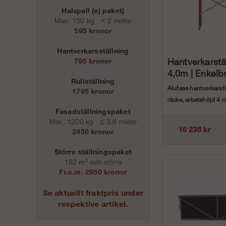
Halvpall (ej paket)
Max. 150 kg
<
2 meter
595 kronor
Hantverkarsställning
Hantverkarstä
795 kronor
4,0m | Enkelb
Rullställning
Alufase hantverkarst
1795 kronor
räcke, arbetshöjd 4 
Fasadställningspaket
ArtikelnummerBreddD
Max. 1200 kg
≤
3,6 meter
16 238 kr
2450 kronor
Större ställningspaket
182 m² och större
Fr.o.m. 2950 kronor
Se aktuellt fraktpris under
respektive artikel.