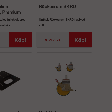
lina
Räckesram SKRD
), Premium
ules fallskyddsrep
Unihak Räckesram SKRD i galvad
assiska
stål.
 styrt glidlå...
Godkänd och typkontrollerad av SP
och Arbetsm...
Köp!
Köp!
fr. 563 kr