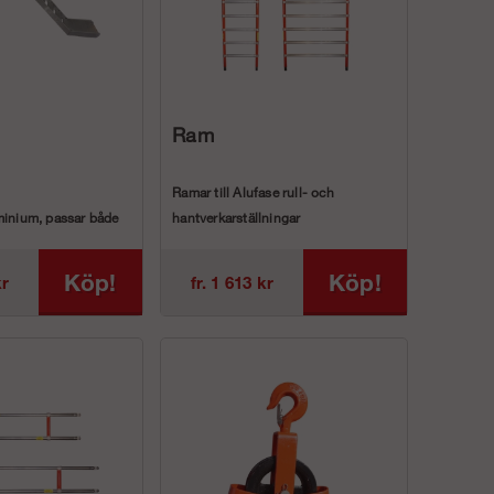
Ram
Ramar till Alufase rull- och
minium, passar både
hantverkarställningar
odulställning.
Ramar till våra rull- och hantverkar...
Köp!
Köp!
kr
fr. 1 613 kr
.