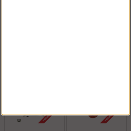
Schake stämp CE300
Villapaket 1 Ram -
Stål
Köp!
Köp!
1 113 kr
16 238 kr