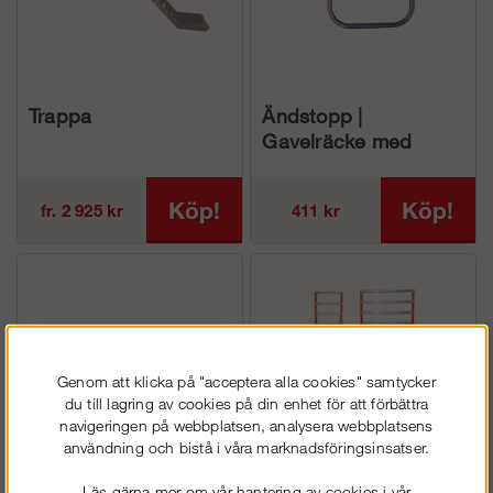
Trappa
Ändstopp |
Gavelräcke med
kilkoppling
Köp!
Köp!
fr. 2 925 kr
411 kr
Genom att klicka på "acceptera alla cookies" samtycker
du till lagring av cookies på din enhet för att förbättra
navigeringen på webbplatsen, analysera webbplatsens
användning och bistå i våra marknadsföringsinsatser.
Nätpanel
Ram
Läs gärna mer om vår hantering av cookies i vår