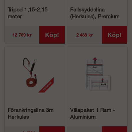
Tripod 1,15-2,15
Fallskyddslina
meter
(Herkules), Premium
Köp!
Köp!
12 769 kr
2 488 kr
Förankringslina 3m
Villapaket 1 Ram -
Herkules
Aluminium