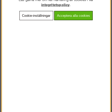
integritetspolicy
.
Cookie-inställningar
Acceptera alla cookies
Köp!
Köp!
2 666 kr
fr. 1 613 kr
Räckesram SKRD
Ställningsnyckel 23
mm
186 kr
Köp!
Köp!
fr. 563 kr
(249 kr)