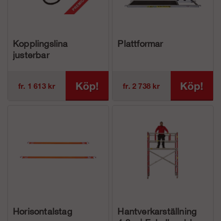
Kopplingslina
Plattformar
justerbar
Köp!
Köp!
fr. 1 613 kr
fr. 2 738 kr
Horisontalstag
Hantverkarställning