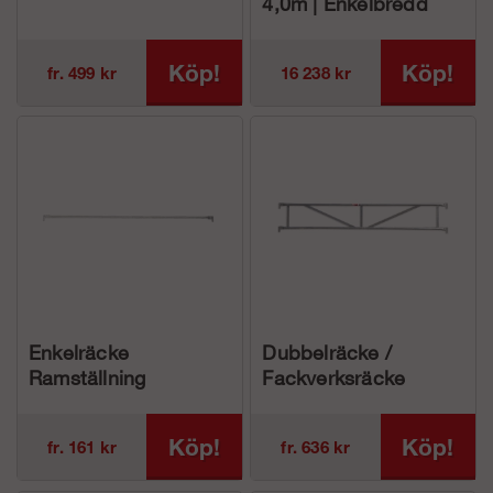
4,0m | Enkelbredd
Köp!
Köp!
fr. 499 kr
16 238 kr
Enkelräcke
Dubbelräcke /
Ramställning
Fackverksräcke
Köp!
Köp!
fr. 161 kr
fr. 636 kr