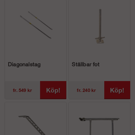
Diagonalstag
Ställbar fot
Köp!
Köp!
fr. 549 kr
fr. 240 kr