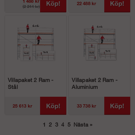
1 488 kr
Köp!
Köp!
22 488 kr
(2 244 kr)
Villapaket 2 Ram -
Villapaket 2 Ram -
Stål
Aluminium
Köp!
Köp!
25 613 kr
33 738 kr
1
2
3
4
5
Nästa
»