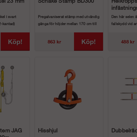
kel 23 mm
Schake Stämp BD300
Helkropps
infästnin
el i svart
Pregalvaniserat stämp med utvändig
Den här selen ä
2-kantad)
gänga för höjder mellan 170 cm till
fallskydd vid a
30...
by...
Köp!
Köp!
863 kr
488 kr
stem JAG
Hisshjul
Dubbelrä