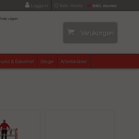
Logga in
Exkl. moms
Inkl. moms
 hela vägen
Varukorgen
skydd & Säkerhet
Stegar
Arbetskläder