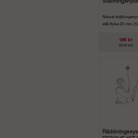
Ställningsnyc
Robust ställningsnyck
stål.Hylsa 23 mm. (1
Vikt: 6 hg
186 kr
(249 kr)
Räddningssy