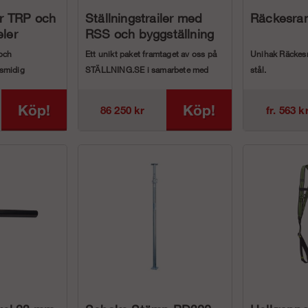
ör TRP och
Ställningstrailer med
Räckesr
ler
RSS och byggställning
med trapptorn
och
Ett unikt paket framtaget av oss på
Unihak Räckes
smidig
STÄLLNING.SE i samarbete med
stål.
kruva i TRP och
ROOFAC med en trailer l...
Godkänd och ty
och Arbetsm...
Köp!
Köp!
86 250 kr
fr. 563 k