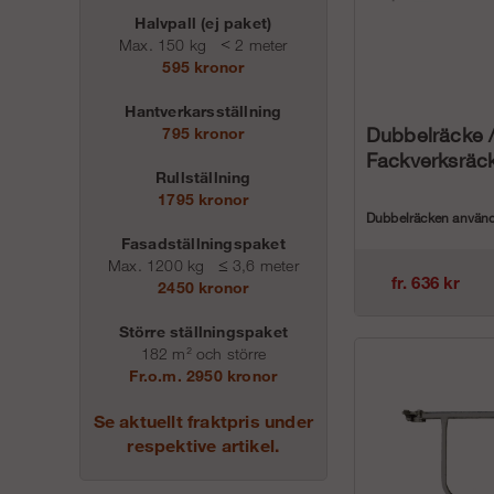
Halvpall (ej paket)
Max. 150 kg
<
2 meter
595 kronor
Hantverkarsställning
Dubbelräcke 
795 kronor
Fackverksräc
Rullställning
1795 kronor
Dubbelräcken använd
Fasadställningspaket
våra Ramställningar i
Max. 1200 kg
≤
3,6 meter
fr. 636 kr
2450 kronor
Större ställningspaket
182 m² och större
Fr.o.m. 2950 kronor
Se aktuellt fraktpris under
respektive artikel.