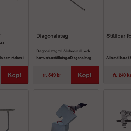
/
Diagonalstag
Ställbar fo
ke
Diagonalstag till Alufase rull- och
s som räcken i
hantverkarställningarDiagonalstag
Alla ställbara fö
 Aluminium. ...
till våra olika mo...
våra fasadstäl
oc...
Köp!
Köp!
fr. 549 kr
fr. 240 k