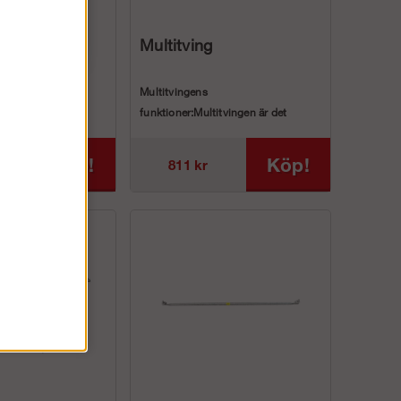
9-N - Basic
Multitving
Multitvingens
truktion: TM9-N
funktioner:Multitvingen är det
den är tillverkad av
perfekta hjälpmedlet för att montera
f...
Köp!
Köp!
811 kr