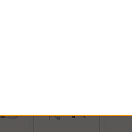
Ram
Tripod TM
 infästning av
Ramar till Alufase rull- och
Lättviktig och
k eller annat
hantverkarställningar
Aluminiumkons
Ramar till våra rull- och hantverkar...
säkerhetstrippo
alu...
Köp!
Köp!
fr. 1 613 kr
6 556 kr