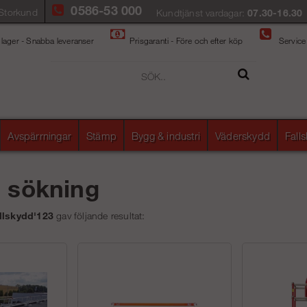
0586-53 000
Storkund
Kundtjänst vardagar:
07.30-16.30
 lager - Snabba leveranser
Prisgaranti - Före och efter köp
Service
Avspärrningar
Stämp
Bygg & industri
Väderskydd
Fall
å sökning
llskydd'123
gav följande resultat: