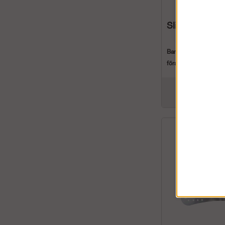
Sling
Bandslinga 30 kN för
förankringslina, bloc
fallskydd.
S...
fr. 76 kr