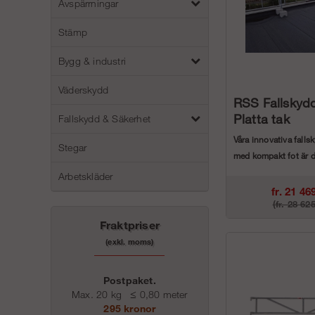
Avspärrningar
Stämp
Bygg & industri
Väderskydd
RSS Fallskyd
Platta tak
Fallskydd & Säkerhet
Våra innovativa fall
Stegar
med kompakt fot är d
lågluta...
Arbetskläder
fr. 21 46
(fr. 28 62
Fraktpriser
kr
(exkl. moms)
kr)
Postpaket.
Max. 20 kg
≤
0,80 meter
295 kronor