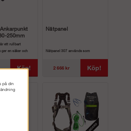
 Ankarpunkt
Nätpanel
k 80-250mm
 ett rullbart
 ger en säker och
Nätpanel 307 används som
ngspunkt...
skyddsräckespanel för ökad
säkerhet vid t...
Köp!
Köp!
2 666 kr
s på din
nvändning