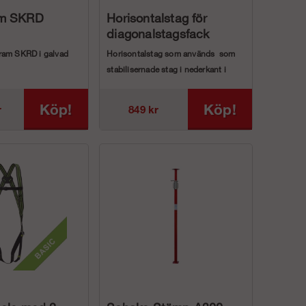
am SKRD
Horisontalstag för
diagonalstagsfack
ram SKRD i galvad
Horisontalstag som används som
stabilisernade stag i nederkant i
pkontrollerad av SP
diagonalstagsfacket p&...
Köp!
Köp!
r
849 kr