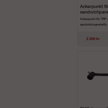
Ankarpunkt f
sandwichpane
Ankarpunkt för TRP 
sandwitchpanelerEn 
ankarpunkt för att s
san...
2 288 kr