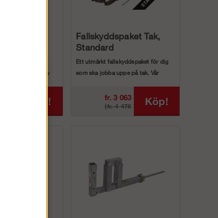
d 40 cm
Fallskyddspaket Tak,
Standard
nd / Rem för
Ett utmärkt fallskyddspaket för dig
h annan låsning av
som ska jobba uppe på tak. Vår
praktiska v...
fr. 3 063
Köp!
Köp!
(fr. 4 478
kr
kr)