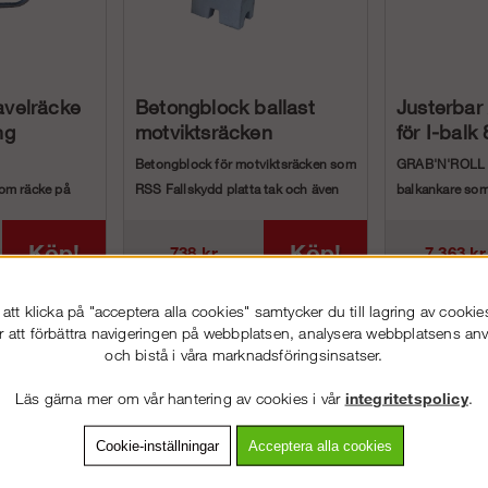
avelräcke
Betongblock ballast
Justerbar
ng
motviktsräcken
för I-bal
Betongblock för motviktsräcken som
GRAB'N'ROLL är
om räcke på
RSS Fallskydd platta tak och även
balkankare som
å de mellersta
RSS Gavelskydd...
smidig förankri
Köp!
Köp!
738 kr
7 363 kr
tt klicka på "acceptera alla cookies" samtycker du till lagring av cookie
r att förbättra navigeringen på webbplatsen, analysera webbplatsens a
och bistå i våra marknadsföringsinsatser.
Läs gärna mer om vår hantering av cookies i vår
integritetspolicy
.
Cookie-inställningar
Acceptera alla cookies