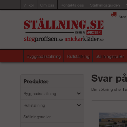
Villkor
Om oss
Kontakta oss
Ställningsguiden
Stort
Byggnadsställning
Rullställning
Ställningstrailer
Svar p
Produkter
Din sökning efter
fa
Byggnadsställning
Rullställning
Ställningstrailer