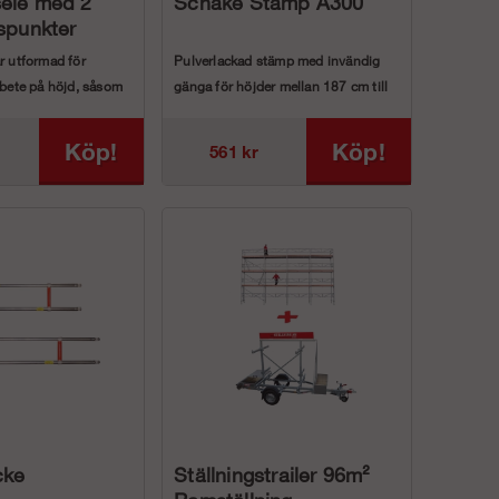
ele med 2
Schake Stämp A300
gspunkter
r utformad för
Pulverlackad stämp med invändig
rbete på höjd, såsom
gänga för höjder mellan 187 cm till
300 c...
Köp!
Köp!
561 kr
cke
Ställningstrailer 96m²