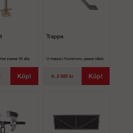
t
Trappa
tter passar till alla
U-trappa i Aluminium, passar både
lningar (Ram, modul-
vår ram- och modulställning.
Köp!
Köp!
r
fr. 2 925 kr
ArtnrBeskrivn...