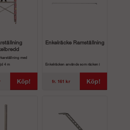
rställning
Enkelräcke Ramställning
kelbredd
rkarställning med
öjd 4 m
Enkelräcken används som räcken i
reddDjupArbets...
våra Ramställningar i stål. Om du...
Köp!
Köp!
r
fr. 161 kr