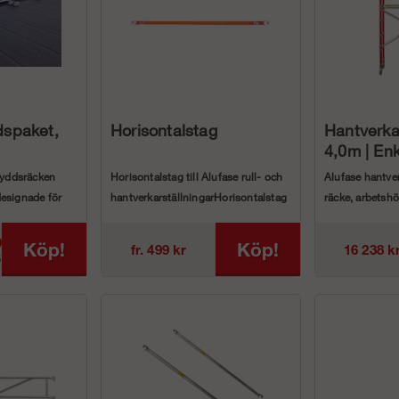
dspaket,
Horisontalstag
Hantverka
4,0m | En
skyddsräcken
Horisontalstag till Alufase rull- och
Alufase hantve
esignade för
hantverkarställningarHorisontalstag
räcke, arbetsh
till våra olik...
ArtikelnummerB
9
Köp!
Köp!
fr. 499 kr
16 238 k
5