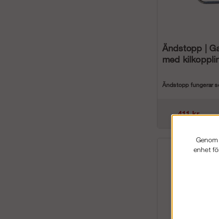
Ändstopp | G
med kilkoppli
Ändstopp fungerar s
ställningens gavlar p
niv&...
411 kr
Genom a
enhet fö