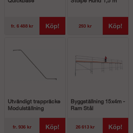
Quickbase
Stolpe Rund 1,5 m
Köp!
Köp!
fr. 6 488 kr
293 kr
Utvändigt trappräcke
Byggställning 15x4m -
Modulställning
Ram Stål
Köp!
Köp!
fr. 936 kr
26 613 kr