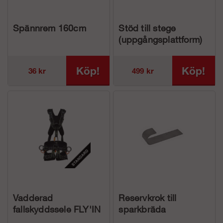
Spännrem 160cm
Stöd till stege
(uppgångsplattform)
Köp!
Köp!
36 kr
499 kr
Vadderad
Reservkrok till
fallskyddssele FLY'IN
sparkbräda
3