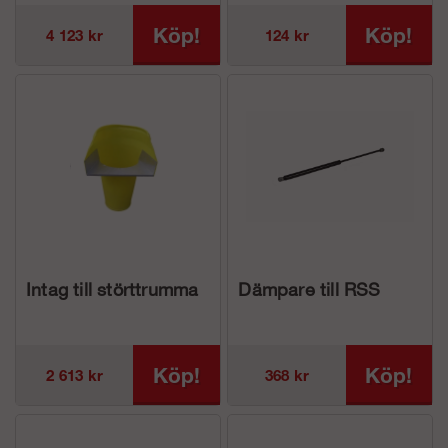
Köp!
Köp!
4 123 kr
124 kr
Intag till störttrumma
Dämpare till RSS
Köp!
Köp!
2 613 kr
368 kr