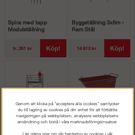
Spira med tapp
Byggställning 3x6m -
Modulställning
Ram Stål
Köp!
Köp!
fr. 261 kr
14 613 kr
Genom att klicka på "acceptera alla cookies" samtycker
du till lagring av cookies på din enhet för att förbättra
navigeringen på webbplatsen, analysera webbplatsens
användning och bistå i våra marknadsföringsinsatser.
Rullställning 5,5m |
Fodervagn
Dubbelbredd
Läs gärna mer om vår hantering av cookies i vår