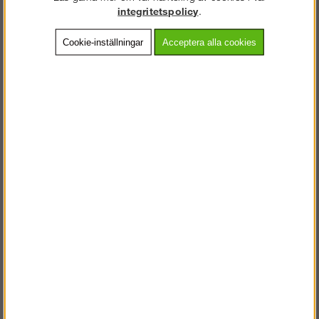
integritetspolicy
.
Köp!
Köp!
29 988 kr
fr. 9 363 kr
Cookie-inställningar
Acceptera alla cookies
Installationsvinsch till
Alla ställningsdelar till
störttrumma
våra Ramställningar
Köp!
Skicka
3 050 kr