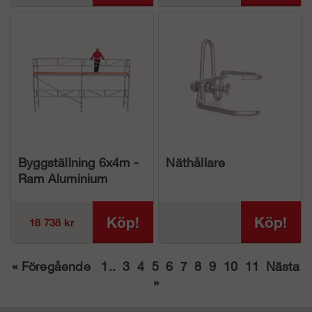
Byggställning 6x4m -
Näthållare
Ram Aluminium
Köp!
Köp!
18 738 kr
«
Föregående
1
..
3
4
5
6
7
8
9
10
11
Nästa
»