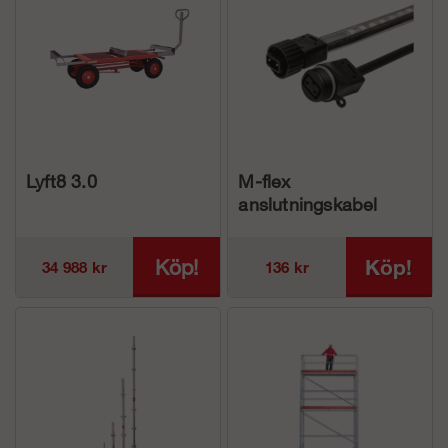
Lyft8 3.0
M-flex
anslutningskabel
Köp!
Köp!
34 988 kr
136 kr