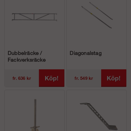
Dubbelräcke /
Diagonalstag
Fackverksräcke
Köp!
Köp!
fr. 636 kr
fr. 549 kr