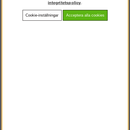
integritetspolicy
.
kilkoppling
Köp!
Köp!
411 kr
2 666 kr
Cookie-inställningar
Acceptera alla cookies
VOLT® European
Infästningspaket för
Version
plåtskyltar
Köp!
Köp!
5 363 kr
4 800 kr