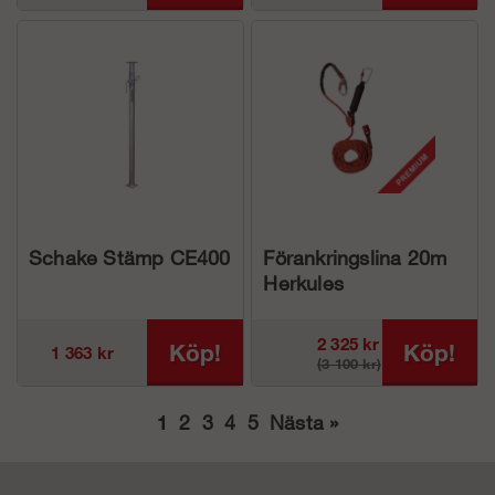
Schake Stämp CE400
Förankringslina 20m
Herkules
2 325 kr
Köp!
Köp!
1 363 kr
(3 100 kr)
1
2
3
4
5
Nästa
»