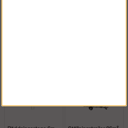
Dubbelräcke
Hisshjul
Köp!
Köp!
fr. 1 488 kr
699 kr