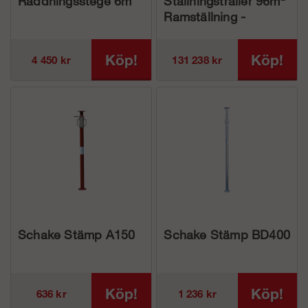
Räddningsstege 6m
Ställningstrailer 96m²
Ramställning -
Aluminium
Köp!
Köp!
4 450 kr
131 238 kr
Schake Stämp A150
Schake Stämp BD400
Köp!
Köp!
636 kr
1 236 kr