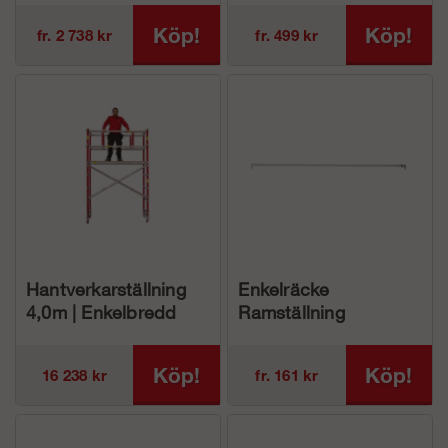
Köp!
Köp!
fr. 2 738 kr
fr. 499 kr
Hantverkarställning
Enkelräcke
4,0m | Enkelbredd
Ramställning
Köp!
Köp!
16 238 kr
fr. 161 kr