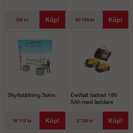
Köp!
Köp!
335 kr
63 738 kr
Skyltställning 3x4m
DeWalt batteri 18V
5Ah med laddare
Köp!
Köp!
18 113 kr
2 738 kr