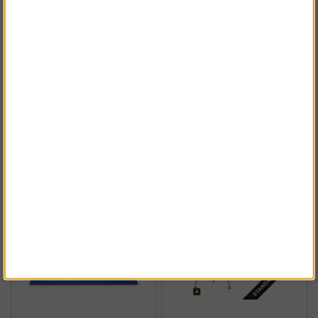
Hörselkåpa SC1
BOJ V.2, 2500lm 20W
SNR25 för
Sensor 230V
skyddshjälm Grön
261 kr
Köp!
Köp!
1 863 kr
(275 kr)