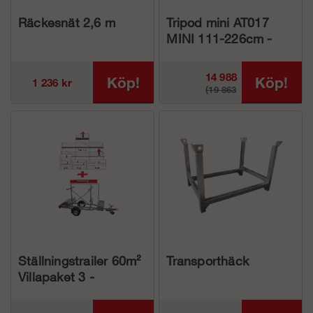
Räckesnät 2,6 m
Tripod mini AT017
MINI 111-226cm -
Basic
14 988
Köp!
Köp!
1 236 kr
(19 863
kr
kr)
Ställningstrailer 60m²
Transporthäck
Villapaket 3 -
Aluminium