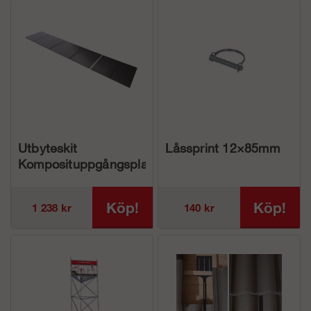
Utbyteskit
Låssprint 12×85mm
Komposituppgångsplattform
3,07 inkl. popnit
Köp!
Köp!
1 238 kr
140 kr