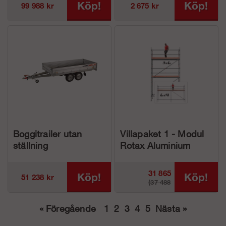
Köp!
Köp!
99 988 kr
2 675 kr
Boggitrailer utan
Villapaket 1 - Modul
ställning
Rotax Aluminium
31 865
Köp!
Köp!
51 238 kr
(37 488
kr
«
Föregående
1
2
3
4
5
Nästa
»
kr)