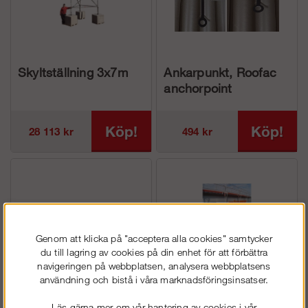
Skyltställning 3x7m
Ankarpunkt, Roofac
anchorpoint
Köp!
Köp!
28 113 kr
494 kr
Genom att klicka på "acceptera alla cookies" samtycker
du till lagring av cookies på din enhet för att förbättra
navigeringen på webbplatsen, analysera webbplatsens
användning och bistå i våra marknadsföringsinsatser.
Expansionsplugg
Ställningstrailer med
Läs gärna mer om vår hantering av cookies i vår