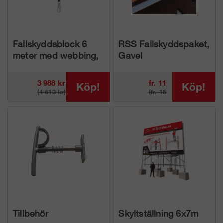
Fallskyddsblock 6
RSS Fallskyddspaket,
meter med webbing,
Gavel
vassa kanter och
falldämpare
3 988 kr
fr. 11
Köp!
Köp!
(4 613 kr)
(fr. 15
616 kr
488 kr)
Tillbehör
Skyltställning 6x7m