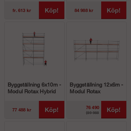
Köp!
Köp!
fr. 613 kr
84 988 kr
Byggställning 6x10m -
Byggställning 12x6m -
Modul Rotax Hybrid
Modul Rotax
Aluminium
76 490
Köp!
Köp!
77 488 kr
(89 988
kr
kr)