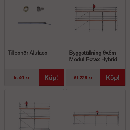
Tillbehör Alufase
Byggställning 9x6m -
Modul Rotax Hybrid
Köp!
Köp!
fr. 40 kr
61 238 kr