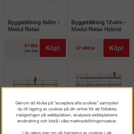
Byggställning 6x6m -
Byggställning 12x4m -
Modul Rotax
Modul Rotax Hybrid
Aluminium
47 803
Köp!
Köp!
47 488 kr
(56 238
kr
kr)
Genom att klicka på "acceptera alla cookies" samtycker
du till lagring av cookies på din enhet för att förbättra
navigeringen på webbplatsen, analysera webbplatsens
användning och bistå i våra marknadsföringsinsatser.
Byggställning 9x4m -
Byggställning 12x8m -
Modul Rotax
Modul Rotax Hybrid
Läs gärna mer om vår hantering av cookies i vår