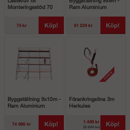
Låsskruv till
Byggställning 9x8m -
Monteringsstöd 70
Ram Aluminium
Köp!
Köp!
74 kr
61 238 kr
Byggställning 9x10m -
Förankringslina 3m
Ram Aluminium
Herkules
1 488 kr
Köp!
Köp!
74 988 kr
(2 244 kr)