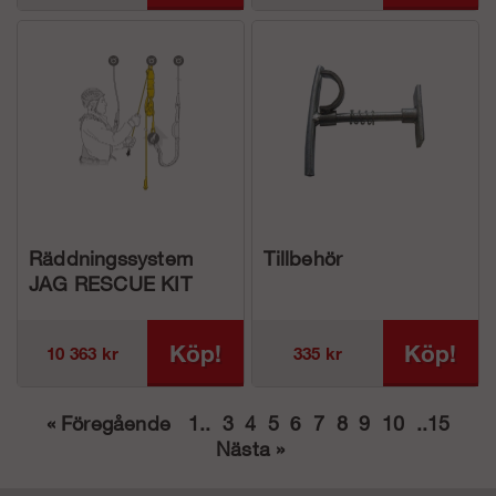
Räddningssystem
Tillbehör
JAG RESCUE KIT
30m
Köp!
Köp!
10 363 kr
335 kr
«
Föregående
1
..
3
4
5
6
7
8
9
10
..
15
Nästa
»